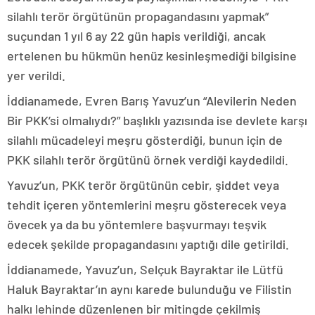
silahlı terör örgütünün propagandasını yapmak”
suçundan 1 yıl 6 ay 22 gün hapis verildiği, ancak
ertelenen bu hükmün henüz kesinleşmediği bilgisine
yer verildi.
İddianamede, Evren Barış Yavuz’un “Alevilerin Neden
Bir PKK’si olmalıydı?” başlıklı yazısında ise devlete karşı
silahlı mücadeleyi meşru gösterdiği, bunun için de
PKK silahlı terör örgütünü örnek verdiği kaydedildi.
Yavuz’un, PKK terör örgütünün cebir, şiddet veya
tehdit içeren yöntemlerini meşru gösterecek veya
övecek ya da bu yöntemlere başvurmayı teşvik
edecek şekilde propagandasını yaptığı dile getirildi.
İddianamede, Yavuz’un, Selçuk Bayraktar ile Lütfü
Haluk Bayraktar’ın aynı karede bulunduğu ve Filistin
halkı lehinde düzenlenen bir mitingde çekilmiş