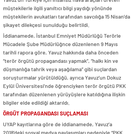
müştekilerle ilgili yanıltıcı bilgi yaydığı yönünde
müştekilerin avukatları tarafından savcılığa 15 Nisan’da
şikayet dilekçesi sunulduğu belirtildi.
İddianamede, İstanbul Emniyet Müdürlüğü Terörle
Mücadele Şube Müdürlüğnce düzenlenen 9 Mayıs
tarihli rapora göre, Yavuz hakkında daha önceden
“terör örgütü propagandası yapmak”, “halkı kin ve
düşmanlığa tahrik veya aşağılama” gibi suçlardan
soruşturmalar yürütüldüğü, ayrıca Yavuz’un Dokuz
Eylül Üniversitesi’nde öğrenciyken terör örgütü PKK
tarafından düzenlenen yürüyüşlere katıldığına ilişkin
bilgiler elde edildiği aktarıldı.
ÖRGÜT PROPAGANDASI SUÇLAMASI
UYAP kayıtlarına göre de iddianamede, Yavuz’a
2018’deki sosyal medya paylaşımları nedeniyle “PKK