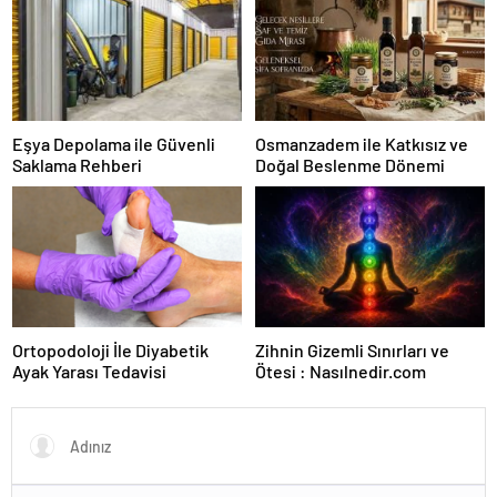
Eşya Depolama ile Güvenli
Osmanzadem ile Katkısız ve
Saklama Rehberi
Doğal Beslenme Dönemi
Ortopodoloji İle Diyabetik
Zihnin Gizemli Sınırları ve
Ayak Yarası Tedavisi
Ötesi : Nasılnedir.com