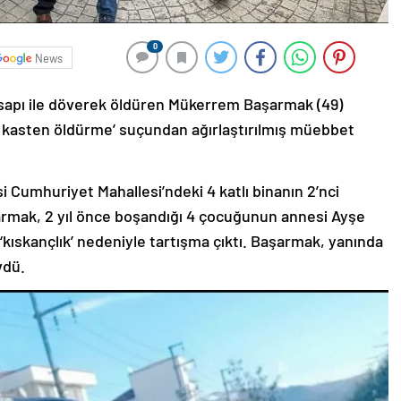
0
News
r sapı ile döverek öldüren Mükerrem Başarmak (49)
k kasten öldürme’ suçundan ağırlaştırılmış müebbet
i Cumhuriyet Mahallesi’ndeki 4 katlı binanın 2’nci
rmak, 2 yıl önce boşandığı 4 çocuğunun annesi Ayşe
da ‘kıskançlık’ nedeniyle tartışma çıktı. Başarmak, yanında
vdü.