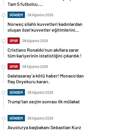
Tam 5 futbolcu….
GÜNDEM
08 Ağustos 2026
Norweç silahlı kuvvetleri kadınlardan
oluşan özel kuvvetler eğitimlerini
başlattı.
SPOR
08 Ağustos 2026
Cristiano Ronaldo’nun akıllara zarar
tüm kariyerinin istatistiğini çıkardık !
SPOR
08 Ağustos 2026
Galatasaray’a kötü haber! Monaco’dan
flaş Onyekuru kararı.
GÜNDEM
08 Ağustos 2026
Trump’tan seçim sonrası ilk mülakat
GÜNDEM
08 Ağustos 2026
Avusturya başbakanı Sebastian Kurz