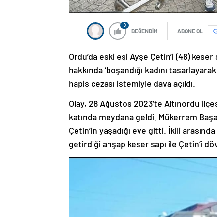
0
BEĞENDİM
ABONE OL
Ordu’da eski eşi Ayşe Çetin’i (48) kese
hakkında ‘boşandığı kadını tasarlayara
hapis cezası istemiyle dava açıldı.
Olay, 28 Ağustos 2023’te Altınordu ilçes
katında meydana geldi. Mükerrem Başa
Çetin’in yaşadığı eve gitti. İkili arasın
getirdiği ahşap keser sapı ile Çetin’i dö