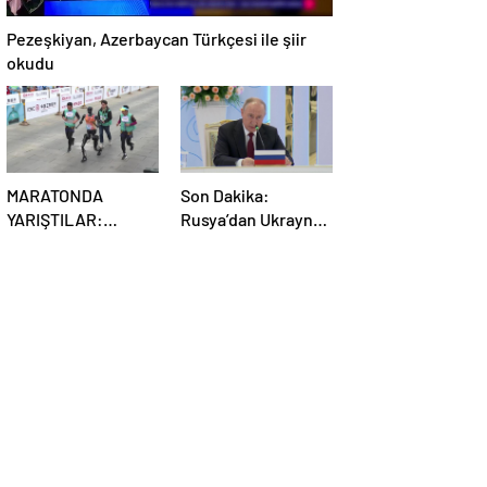
Pezeşkiyan, Azerbaycan Türkçesi ile şiir
okudu
MARATONDA
Son Dakika:
YARIŞTILAR:
Rusya’dan Ukrayna
Robotlar ve insanlar
kararı! Kremlin
karşı karşıya!
duyurdu…