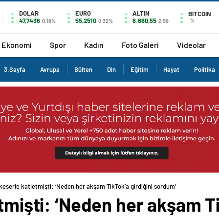
DOLAR
EURO
ALTIN
BITCOIN
47,7436
55,2510
6.660,55
%
0.18%
0.32%
2,59
Ekonomi
Spor
Kadın
Foto Galeri
Videolar
3.Sayfa
Avrupa
Bülten
Din
Eğitim
Hayat
Politika
 keserle katletmişti: ‘Neden her akşam TikTok’a girdiğini sordum’
etmişti: ‘Neden her akşam Ti