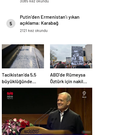
3085 kez okundu
Putin’den Ermenistan’ı yıkan
açıklama: Karabağ
5
Azerbaycan’ın ayrılmaz bir
2121 kez okundu
parçasıdır!
Tacikistan’da 5,5
ABD’de Rümeysa
büyüklüğünde
Öztürk için nakil
deprem meydana
kararı
geldi