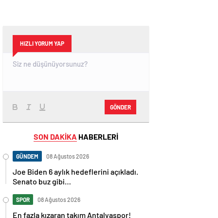
HIZLI YORUM YAP
GÖNDER
SON DAKİKA
HABERLERİ
GÜNDEM
08 Ağustos 2026
Joe Biden 6 aylık hedeflerini açıkladı.
Senato buz gibi…
SPOR
08 Ağustos 2026
En fazla kızaran takım Antalyaspor!