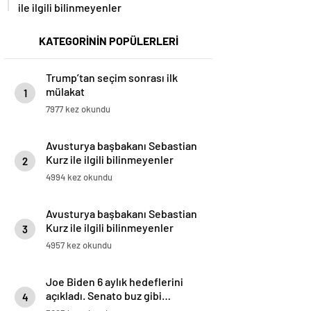
ile ilgili bilinmeyenler
KATEGORİNİN POPÜLERLERİ
Trump’tan seçim sonrası ilk
mülakat
1
7977 kez okundu
Avusturya başbakanı Sebastian
Kurz ile ilgili bilinmeyenler
2
4994 kez okundu
Avusturya başbakanı Sebastian
Kurz ile ilgili bilinmeyenler
3
4957 kez okundu
Joe Biden 6 aylık hedeflerini
açıkladı. Senato buz gibi…
4