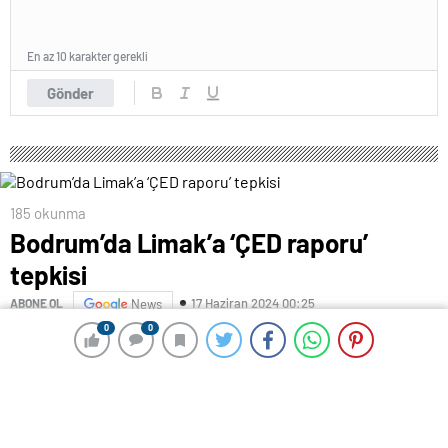
En az 10 karakter gerekli
Gönder
185 okunma
Bodrum’da Limak’a ‘ÇED raporu’
tepkisi
17 Haziran 2024 00:25
ABONE OL
News
0
0
0
0
Muğla’nın Bodrum ilçesine bağlı Kızılağaç Mahallesi
Gerenkuyu Mevkiii’nde ki Barbaros Koyu’nda ormanlık
alana Limak İnşaat tarafından yapılacak turizm tesisi
için ÇED gerekli değildir raporunun alınması