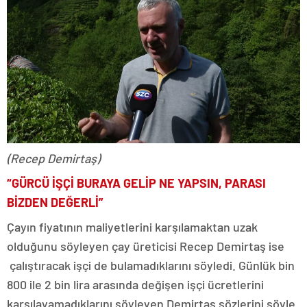
(Recep Demirtaş)
“GÜRCÜ İŞÇİ BURAYA GELİP NE YAPSIN, PARASI
BİZDEN DEĞERLİ”
Çayın fiyatının maliyetlerini karşılamaktan uzak
olduğunu söyleyen çay üreticisi Recep Demirtaş ise
çalıştıracak işçi de bulamadıklarını söyledi. Günlük bin
800 ile 2 bin lira arasında değişen işçi ücretlerini
karşılayamadıklarını söyleyen Demirtaş sözlerini şöyle