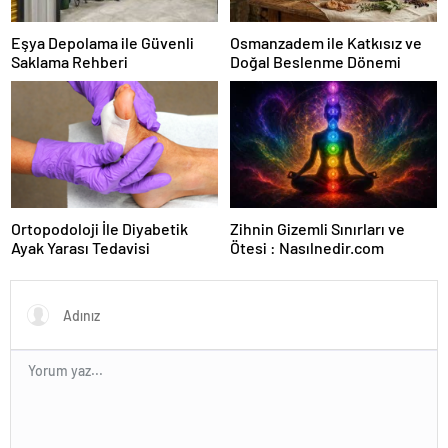
Eşya Depolama ile Güvenli
Osmanzadem ile Katkısız ve
Saklama Rehberi
Doğal Beslenme Dönemi
Ortopodoloji İle Diyabetik
Zihnin Gizemli Sınırları ve
Ayak Yarası Tedavisi
Ötesi : Nasılnedir.com