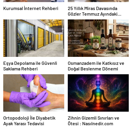
Kurumsal İnternet Rehberi
25 Yıllık Miras Davasında
Gözler Temmuz Ayındaki
Karar Duruşmasına Çevrildi
Eşya Depolama ile Güvenli
Osmanzadem ile Katkısız ve
Saklama Rehberi
Doğal Beslenme Dönemi
Ortopodoloji İle Diyabetik
Zihnin Gizemli Sınırları ve
Ayak Yarası Tedavisi
Ötesi : Nasılnedir.com