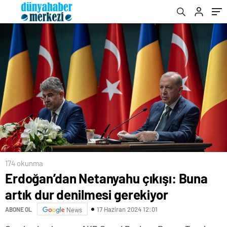
174 okunma
Erdoğan’dan Netanyahu çıkışı: Buna
artık dur denilmesi gerekiyor
17 Haziran 2024 12:01
ABONE OL
News