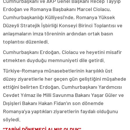
Cumhurbaşkanı ve AKP Genel Başkanı Recep Tayyip
Erdoğan ve Romanya Başbakanı Marcel Ciolacu,
Cumhurbaşkanlığı Külliyesi’nde, Romanya Yüksek
Düzeyli Stratejik İşbirliği Konseyi Birinci Toplantısı ve
anlaşmaların imza töreninin ardından ortak basın
toplantısı düzenledi.
Cumhurbaşkanı Erdoğan, Ciolacu ve heyetini misafir
etmekten duyduğu memnuniyeti dile getirdi.
Türkiye-Romanya münasebetlerinin karşılıklı üst
düzey ziyaretlerle her geçen gün geliştiğini müşahede
ettiğini belirten Erdoğan, Cumhurbaşkanı Yardımcısı
Cevdet Yılmaz ile Milli Savunma Bakanı Yaşar Güler ve
Dışişleri Bakanı Hakan Fidan’ın son dönemde
Romanya’ya yaptıkları ziyaretlerin faydalı olduğunu
söyledi.
“TARİHİ DÖNEMECİ ALMIŞ OLDUK”