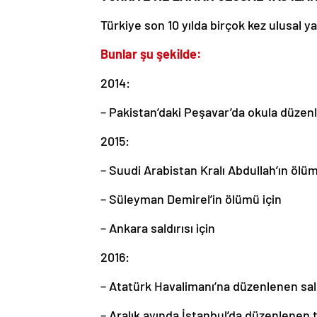
Türkiye son 10 yılda birçok kez ulusal y
Bunlar şu şekilde:
2014:
– Pakistan’daki Peşavar’da okula düzenle
2015:
– Suudi Arabistan Kralı Abdullah’ın ölüm
– Süleyman Demirel’in ölümü için
– Ankara saldırısı için
2016:
– Atatürk Havalimanı’na düzenlenen sald
– Aralık ayında İstanbul’da düzenlenen te