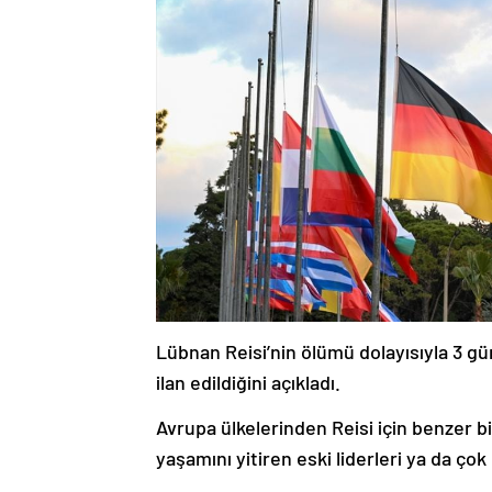
Lübnan Reisi’nin ölümü dolayısıyla 3 gü
ilan edildiğini açıkladı.
Avrupa ülkelerinden Reisi için benzer b
yaşamını yitiren eski liderleri ya da çok