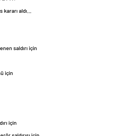
as kararı aldı…
nen saldırı için
ü için
ırı için
rör saldırısı için