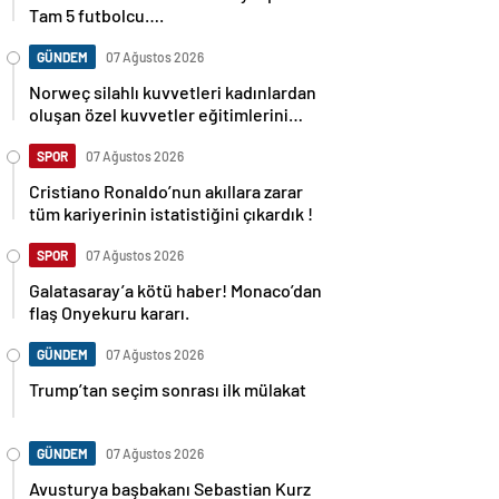
Tam 5 futbolcu….
GÜNDEM
07 Ağustos 2026
Norweç silahlı kuvvetleri kadınlardan
oluşan özel kuvvetler eğitimlerini
başlattı.
SPOR
07 Ağustos 2026
Cristiano Ronaldo’nun akıllara zarar
tüm kariyerinin istatistiğini çıkardık !
SPOR
07 Ağustos 2026
Galatasaray’a kötü haber! Monaco’dan
flaş Onyekuru kararı.
GÜNDEM
07 Ağustos 2026
Trump’tan seçim sonrası ilk mülakat
GÜNDEM
07 Ağustos 2026
Avusturya başbakanı Sebastian Kurz