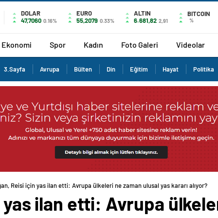
DOLAR
EURO
ALTIN
BITCOIN
47,7060
55,2079
6.681,82
%
0.16%
0.33%
2,91
Ekonomi
Spor
Kadın
Foto Galeri
Videolar
3.Sayfa
Avrupa
Bülten
Din
Eğitim
Hayat
Politika
an, Reisi için yas ilan etti: Avrupa ülkeleri ne zaman ulusal yas kararı alıyor?
 yas ilan etti: Avrupa ülkel