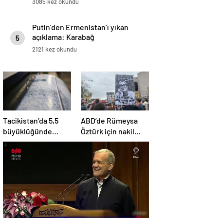
3085 kez okundu
Putin’den Ermenistan’ı yıkan
açıklama: Karabağ
5
Azerbaycan’ın ayrılmaz bir
2121 kez okundu
parçasıdır!
Tacikistan’da 5,5
ABD’de Rümeysa
büyüklüğünde
Öztürk için nakil
deprem meydana
kararı
geldi