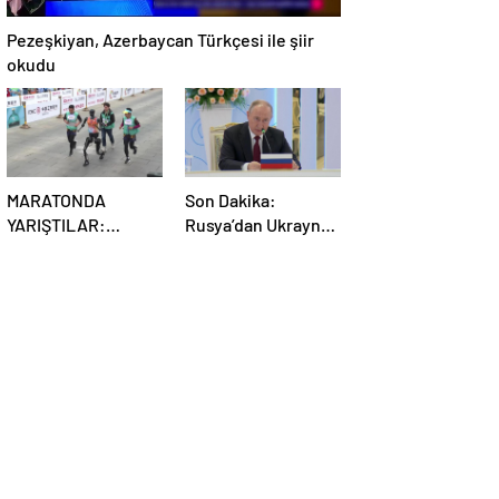
Pezeşkiyan, Azerbaycan Türkçesi ile şiir
okudu
MARATONDA
Son Dakika:
YARIŞTILAR:
Rusya’dan Ukrayna
Robotlar ve insanlar
kararı! Kremlin
karşı karşıya!
duyurdu…