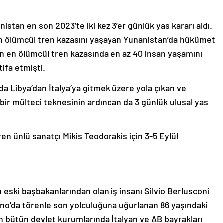
stan en son 2023’te iki kez 3’er günlük yas kararı aldı.
n en ölümcül tren kazasını yaşayan Yunanistan’da hükümet
nin en ölümcül tren kazasında en az 40 insan yaşamını
tifa etmişti.
a Libya’dan İtalya’ya gitmek üzere yola çıkan ve
bir mülteci teknesinin ardından da 3 günlük ulusal yas
en ünlü sanatçı Mikis Teodorakis için 3-5 Eylül
in eski başbakanlarından olan iş insanı Silvio Berlusconi
ilano’da törenle son yolculuğuna uğurlanan 86 yaşındaki
gün bütün devlet kurumlarında İtalyan ve AB bayrakları