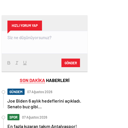
HIZLI YORUM YAP
GÖNDER
SON DAKİKA
HABERLERİ
GÜNDEM
07 Ağustos 2026
Joe Biden 6 aylık hedeflerini açıkladı.
Senato buz gibi…
SPOR
07 Ağustos 2026
En fazla kızaran takım Antalyaspor!