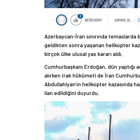
0
BEĞENDİM
ABONE OL
Azerbaycan-İran sınırında temaslarda bu
geldikten sonra yaşanan helikopter kaz
birçok ülke ulusal yas kararı aldı.
Cumhurbaşkanı Erdoğan, dün yaptığı açı
alırken Irak hükümeti de İran Cumhurba
Abdullahiyan’ın helikopter kazasında h
ilan edildiğini duyurdu.