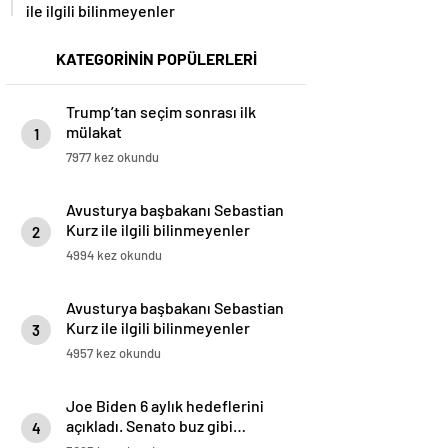
ile ilgili bilinmeyenler
KATEGORİNİN POPÜLERLERİ
Trump’tan seçim sonrası ilk
mülakat
1
7977 kez okundu
Avusturya başbakanı Sebastian
Kurz ile ilgili bilinmeyenler
2
4994 kez okundu
Avusturya başbakanı Sebastian
Kurz ile ilgili bilinmeyenler
3
4957 kez okundu
Joe Biden 6 aylık hedeflerini
açıkladı. Senato buz gibi…
4