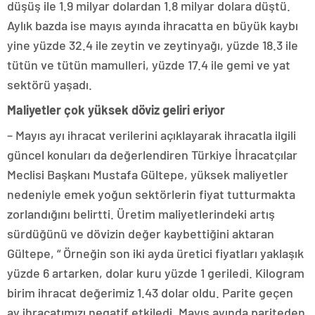
düşüş ile 1.9 milyar dolardan 1.8 milyar dolara düştü.
Aylık bazda ise mayıs ayında ihracatta en büyük kaybı
yine yüzde 32.4 ile zeytin ve zeytinyağı, yüzde 18.3 ile
tütün ve tütün mamulleri, yüzde 17.4 ile gemi ve yat
sektörü yaşadı.
Maliyetler çok yüksek döviz geliri eriyor
– Mayıs ayı ihracat verilerini açıklayarak ihracatla ilgili
güncel konuları da değerlendiren Türkiye İhracatçılar
Meclisi Başkanı Mustafa Gültepe, yüksek maliyetler
nedeniyle emek yoğun sektörlerin fiyat tutturmakta
zorlandığını belirtti. Üretim maliyetlerindeki artış
sürdüğünü ve dövizin değer kaybettiğini aktaran
Gültepe, “ Örneğin son iki ayda üretici fiyatları yaklaşık
yüzde 6 artarken, dolar kuru yüzde 1 geriledi. Kilogram
birim ihracat değerimiz 1.43 dolar oldu. Parite geçen
ay ihracatımızı negatif etkiledi. Mayıs ayında pariteden