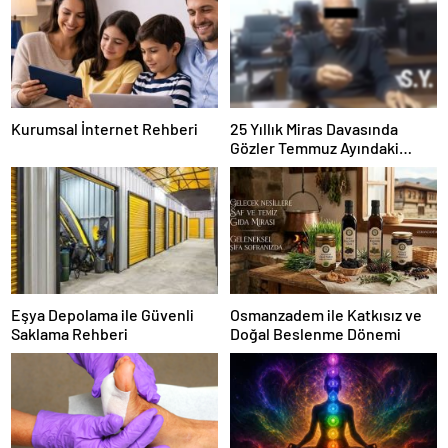
Kurumsal İnternet Rehberi
25 Yıllık Miras Davasında
Gözler Temmuz Ayındaki
Karar Duruşmasına Çevrildi
Eşya Depolama ile Güvenli
Osmanzadem ile Katkısız ve
Saklama Rehberi
Doğal Beslenme Dönemi