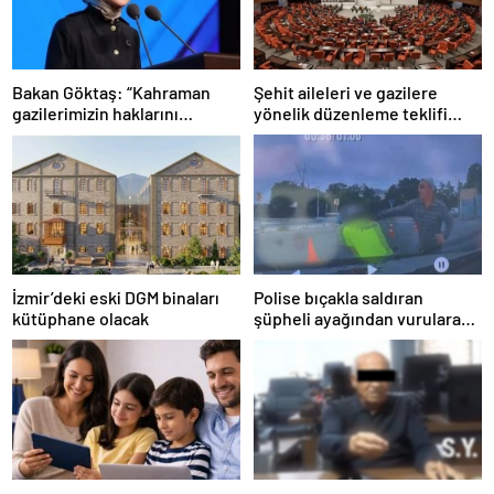
Bakan Göktaş: “Kahraman
Şehit aileleri ve gazilere
gazilerimizin haklarını
yönelik düzenleme teklifi
güçlendiren yeni bir dönemin
Meclis’te kabul edildi
kapılarını aralıyoruz”
İzmir’deki eski DGM binaları
Polise bıçakla saldıran
kütüphane olacak
şüpheli ayağından vurularak
yakalandı