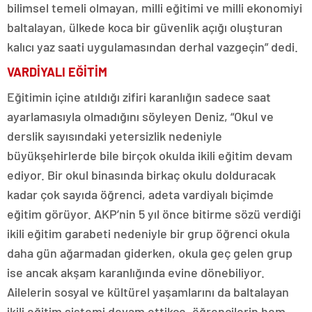
bilimsel temeli olmayan, milli eğitimi ve milli ekonomiyi
baltalayan, ülkede koca bir güvenlik açığı oluşturan
kalıcı yaz saati uygulamasından derhal vazgeçin” dedi.
VARDİYALI EĞİTİM
Eğitimin içine atıldığı zifiri karanlığın sadece saat
ayarlamasıyla olmadığını söyleyen Deniz, “Okul ve
derslik sayısındaki yetersizlik nedeniyle
büyükşehirlerde bile birçok okulda ikili eğitim devam
ediyor. Bir okul binasında birkaç okulu dolduracak
kadar çok sayıda öğrenci, adeta vardiyalı biçimde
eğitim görüyor. AKP’nin 5 yıl önce bitirme sözü verdiği
ikili eğitim garabeti nedeniyle bir grup öğrenci okula
daha gün ağarmadan giderken, okula geç gelen grup
ise ancak akşam karanlığında evine dönebiliyor.
Ailelerin sosyal ve kültürel yaşamlarını da baltalayan
ikili eğitim sistemi devam ettikçe, öğrencilerin hem