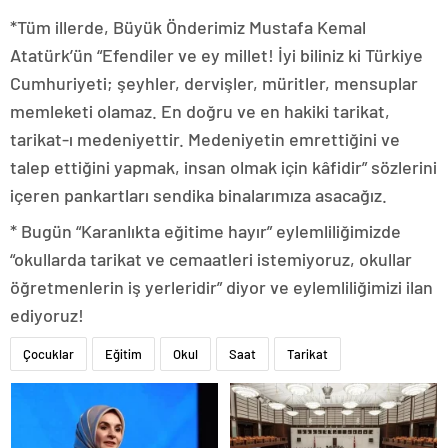
*Tüm illerde, Büyük Önderimiz Mustafa Kemal
Atatürk’ün “Efendiler ve ey millet! İyi biliniz ki Türkiye
Cumhuriyeti; şeyhler, dervişler, müritler, mensuplar
memleketi olamaz. En doğru ve en hakiki tarikat,
tarikat-ı medeniyettir. Medeniyetin emrettiğini ve
talep ettiğini yapmak, insan olmak için kâfidir” sözlerini
içeren pankartları sendika binalarımıza asacağız.
* Bugün “Karanlıkta eğitime hayır” eylemliliğimizde
“okullarda tarikat ve cemaatleri istemiyoruz, okullar
öğretmenlerin iş yerleridir” diyor ve eylemliliğimizi ilan
ediyoruz!
Çocuklar
Eğitim
Okul
Saat
Tarikat