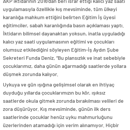
AKP iktidarının 2016’dan beri ısrar ettiği kalıcı yaz saati
uygulamasıyla özellikle kış mevsiminde, tüm ülkeyi
karanlığa mahkum ettiğini belirten Eğitim İş üyesi
eğitimciler, sabah karanlığında basın açıklaması yaptı.
İktidarın bilimsel dayanaktan yoksun, inatla uyguladığı
kalıcı yaz saati uygulamasının eğitimi ve çocukları
olumsuz etkilediğini söyleyen Eğitim-İş Aydın Şube
Sekreteri Funda Deniz, “Bu plansızlık ve inat sebebiyle
çocuklarımız, daha günün ağarmadığı saatlerde yollara
düşmek zorunda kalıyor.
Uykuya ve gün ışığına gelişimsel olarak en ihtiyaç
duyduğu yıllarda çocuklarımızın bu kör, ışıksız
saatlerde okula gitmek zorunda bırakılması velileri de
zora düşürüyor. Kış mevsiminde, günün ilk ders
saatlerinde çocuklar henüz uyku mahmurluğunu
üzerlerinden atamadığı için verim alınamıyor. Hiçbir