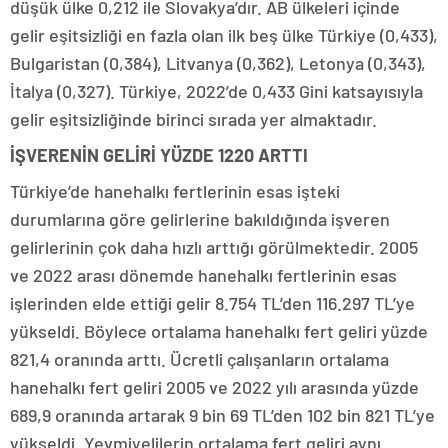
düşük ülke 0,212 ile Slovakya’dır. AB ülkeleri içinde
gelir eşitsizliği en fazla olan ilk beş ülke Türkiye (0,433),
Bulgaristan (0,384), Litvanya (0,362), Letonya (0,343),
İtalya (0,327). Türkiye, 2022’de 0,433 Gini katsayısıyla
gelir eşitsizliğinde birinci sırada yer almaktadır.
İŞVERENİN GELİRİ YÜZDE 1220 ARTTI
Türkiye’de hanehalkı fertlerinin esas işteki
durumlarına göre gelirlerine bakıldığında işveren
gelirlerinin çok daha hızlı arttığı görülmektedir. 2005
ve 2022 arası dönemde hanehalkı fertlerinin esas
işlerinden elde ettiği gelir 8.754 TL’den 116.297 TL’ye
yükseldi. Böylece ortalama hanehalkı fert geliri yüzde
821,4 oranında arttı. Ücretli çalışanların ortalama
hanehalkı fert geliri 2005 ve 2022 yılı arasında yüzde
689,9 oranında artarak 9 bin 69 TL’den 102 bin 821 TL’ye
yükseldi. Yevmiyelilerin ortalama fert geliri aynı