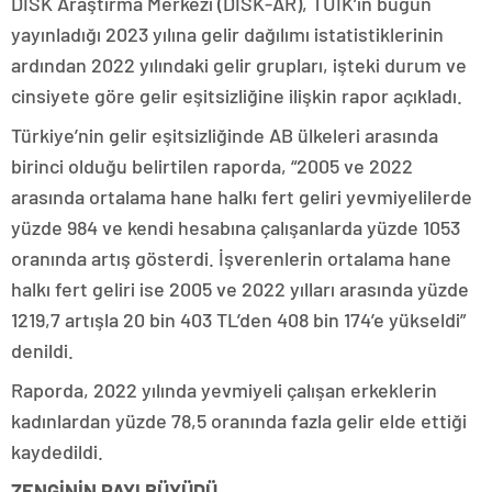
DİSK Araştırma Merkezi (DİSK-AR), TÜİK’in bugün
yayınladığı 2023 yılına gelir dağılımı istatistiklerinin
ardından 2022 yılındaki gelir grupları, işteki durum ve
cinsiyete göre gelir eşitsizliğine ilişkin rapor açıkladı.
Türkiye’nin gelir eşitsizliğinde AB ülkeleri arasında
birinci olduğu belirtilen raporda, “2005 ve 2022
arasında ortalama hane halkı fert geliri yevmiyelilerde
yüzde 984 ve kendi hesabına çalışanlarda yüzde 1053
oranında artış gösterdi. İşverenlerin ortalama hane
halkı fert geliri ise 2005 ve 2022 yılları arasında yüzde
1219,7 artışla 20 bin 403 TL’den 408 bin 174’e yükseldi”
denildi.
Raporda, 2022 yılında yevmiyeli çalışan erkeklerin
kadınlardan yüzde 78,5 oranında fazla gelir elde ettiği
kaydedildi.
ZENGİNİN PAYI BÜYÜDÜ