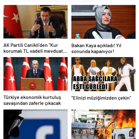
AK Partili Canikli’den “Kur
Bakan Kaya açıkladı! Yıl
korumalı TL vadeli mevduat
sonunda kapanıyor!
sistemi” açıklaması!
Türkiye ekonomik kurtuluş
“Elinizi müziğimizden çekin”
savaşından zaferle çıkacak