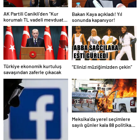
AK Partili Canikli’den “Kur
Bakan Kaya açıkladı! Yıl
korumalı TL vadeli mevduat
sonunda kapanıyor!
sistemi” açıklaması!
Türkiye ekonomik kurtuluş
“Elinizi müziğimizden çekin”
savaşından zaferle çıkacak
Meksika’da yerel seçimlere
sayılı günler kala 88 politikacı
suikasta kurban gitti