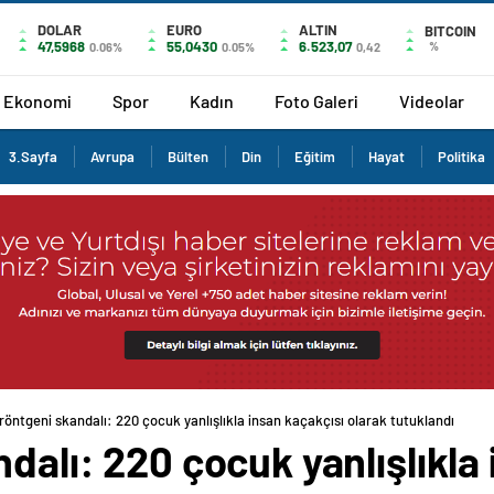
DOLAR
EURO
ALTIN
BITCOIN
47,5968
55,0430
6.523,07
%
0.06%
0.05%
0,42
Ekonomi
Spor
Kadın
Foto Galeri
Videolar
3.Sayfa
Avrupa
Bülten
Din
Eğitim
Hayat
Politika
 röntgeni skandalı: 220 çocuk yanlışlıkla insan kaçakçısı olarak tutuklandı
ndalı: 220 çocuk yanlışlıkla