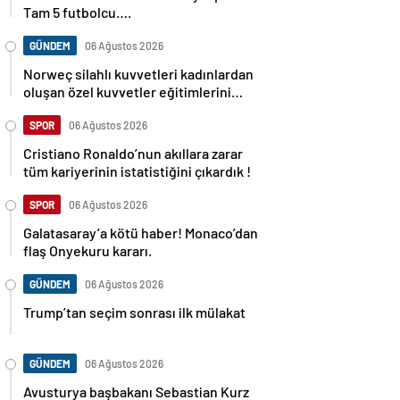
Tam 5 futbolcu….
GÜNDEM
06 Ağustos 2026
Norweç silahlı kuvvetleri kadınlardan
oluşan özel kuvvetler eğitimlerini
başlattı.
SPOR
06 Ağustos 2026
Cristiano Ronaldo’nun akıllara zarar
tüm kariyerinin istatistiğini çıkardık !
SPOR
06 Ağustos 2026
Galatasaray’a kötü haber! Monaco’dan
flaş Onyekuru kararı.
GÜNDEM
06 Ağustos 2026
Trump’tan seçim sonrası ilk mülakat
GÜNDEM
06 Ağustos 2026
Avusturya başbakanı Sebastian Kurz