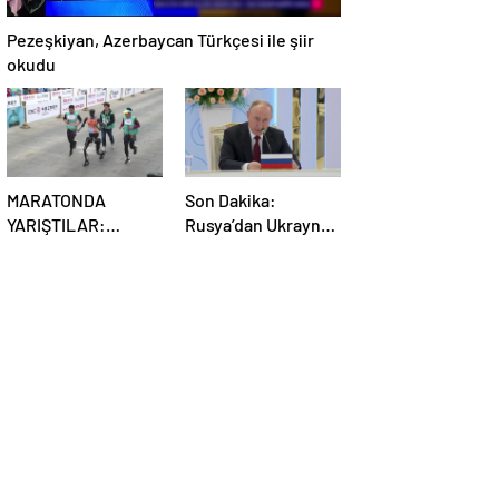
Pezeşkiyan, Azerbaycan Türkçesi ile şiir
okudu
MARATONDA
Son Dakika:
YARIŞTILAR:
Rusya’dan Ukrayna
Robotlar ve insanlar
kararı! Kremlin
karşı karşıya!
duyurdu…