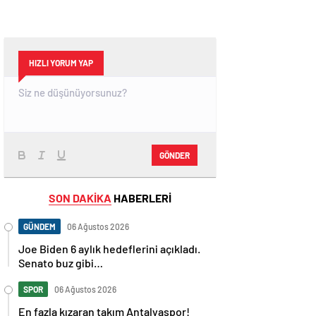
HIZLI YORUM YAP
GÖNDER
SON DAKİKA
HABERLERİ
GÜNDEM
06 Ağustos 2026
Joe Biden 6 aylık hedeflerini açıkladı.
Senato buz gibi…
SPOR
06 Ağustos 2026
En fazla kızaran takım Antalyaspor!