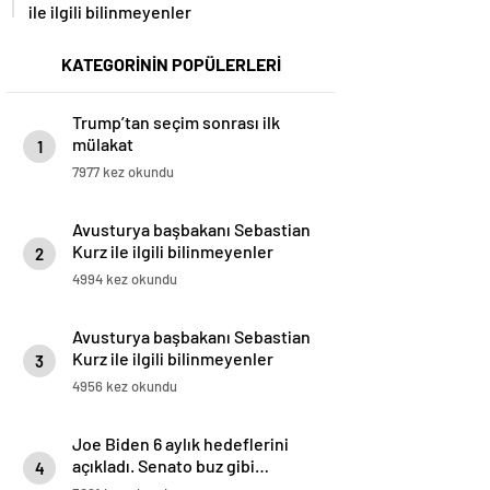
ile ilgili bilinmeyenler
KATEGORİNİN POPÜLERLERİ
Trump’tan seçim sonrası ilk
mülakat
1
7977 kez okundu
Avusturya başbakanı Sebastian
Kurz ile ilgili bilinmeyenler
2
4994 kez okundu
Avusturya başbakanı Sebastian
Kurz ile ilgili bilinmeyenler
3
4956 kez okundu
Joe Biden 6 aylık hedeflerini
açıkladı. Senato buz gibi…
4