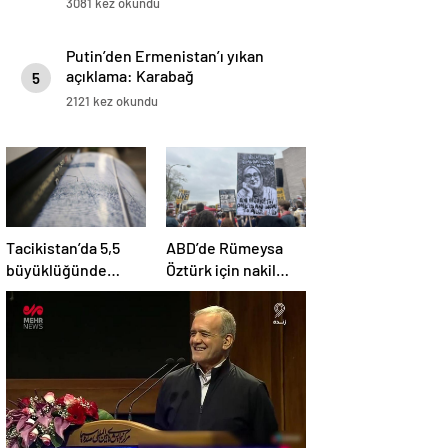
3081 kez okundu
Putin’den Ermenistan’ı yıkan
açıklama: Karabağ
5
Azerbaycan’ın ayrılmaz bir
2121 kez okundu
parçasıdır!
Tacikistan’da 5,5
ABD’de Rümeysa
büyüklüğünde
Öztürk için nakil
deprem meydana
kararı
geldi