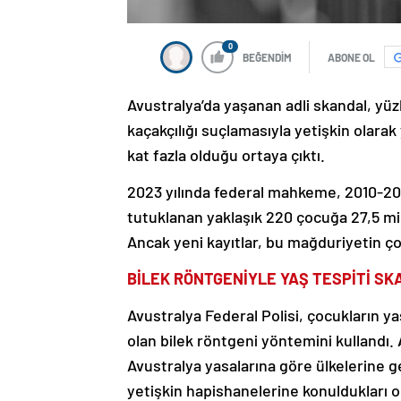
0
BEĞENDİM
ABONE OL
Avustralya’da yaşanan adli skandal, yüzl
kaçakçılığı suçlamasıyla yetişkin olarak 
kat fazla olduğu ortaya çıktı.
2023 yılında federal mahkeme, 2010-2012
tutuklanan yaklaşık 220 çocuğa 27,5 mi
Ancak yeni kayıtlar, bu mağduriyetin ç
BİLEK RÖNTGENİYLE YAŞ TESPİTİ SK
Avustralya Federal Polisi, çocukların yaşl
olan bilek röntgeni yöntemini kullandı.
Avustralya yasalarına göre ülkelerine 
yetişkin hapishanelerine konuldukları or