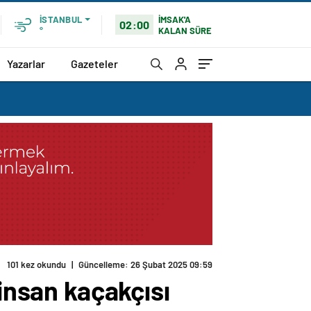
İMSAK'A
İSTANBUL
02:00
KALAN SÜRE
°
Yazarlar
Gazeteler
101 kez okundu
|
Güncelleme: 26 Şubat 2025 09:59
 insan kaçakçısı