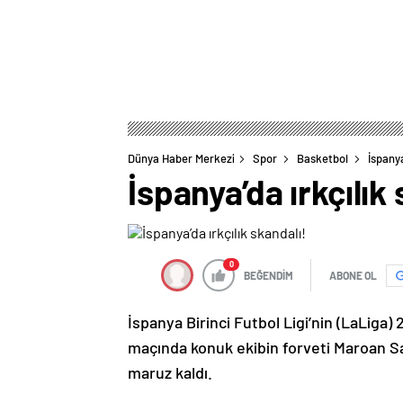
Dünya Haber Merkezi
Spor
Basketbol
İspanya
İspanya’da ırkçılık
0
BEĞENDİM
ABONE OL
İspanya Birinci Futbol Ligi’nin (LaLiga
maçında konuk ekibin forveti Maroan San
maruz kaldı.