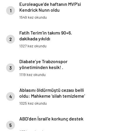
Euroleague’de haftanın MVP’si
Kendrick Nunn oldu
1
1549 kez okundu
Fatih Terim’in takımı 90+6.
dakikada yıkıldı
2
1327 kez okundu
Diabate’ye Trabzonspor
yönetiminden kesik! .
3
1119 kez okundu
Ablasını öldürmüştü cezası belli
oldu: Mahkeme ‘silah temizleme’
4
yalanını yutmadı
1025 kez okundu
ABD’den İsrail’e korkunç destek
5