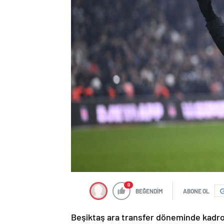
0
BEĞENDİM
ABONE OL
Beşiktaş ara transfer döneminde kadros