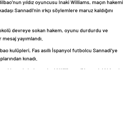
Bilbao’nun yıldız oyuncusu Inaki Williams, maçın hakemi
adaşı Sannadi’nin ırkçı söylemlere maruz kaldığını
rotokolü devreye sokan hakem, oyunu durdurdu ve
ir mesaj yayımlandı.
ao kulüpleri, Fas asıllı İspanyol futbolcu Sannadi’ye
aplarından kınadı.
 açıklamada bulunan Inaki Williams, “Ne yazık ki birçok
 statta olmasını istemeyiz. Bu sorunun üzerine hepimiz
to Valverde ise böyle bir hadisenin yaşanmasını
unun çözümü için herkesin birlikte çalışması gerektiğini
erantziarik ez halako jarrera diskrimanatzaileen