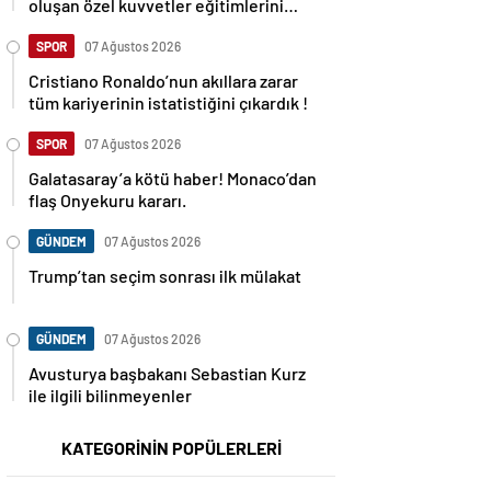
oluşan özel kuvvetler eğitimlerini
başlattı.
SPOR
07 Ağustos 2026
Cristiano Ronaldo’nun akıllara zarar
tüm kariyerinin istatistiğini çıkardık !
SPOR
07 Ağustos 2026
Galatasaray’a kötü haber! Monaco’dan
flaş Onyekuru kararı.
GÜNDEM
07 Ağustos 2026
Trump’tan seçim sonrası ilk mülakat
GÜNDEM
07 Ağustos 2026
Avusturya başbakanı Sebastian Kurz
ile ilgili bilinmeyenler
KATEGORİNİN POPÜLERLERİ