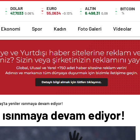
DOLAR
EURO
ALTIN
BITCOIN
47,7033
55,0634
6.498,31
%
0.06%
-0.13%
0,09
Ekonomi
Spor
Kadın
Foto Galeri
Videolar
aş’ta yeniler ısınmaya devam ediyor!
r ısınmaya devam ediyor!