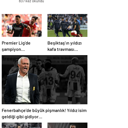
837 kez okundu
Premier Lig’de
Beşiktaş’ın yıldızı
şampiyon
kafa travması
Liverpool, 10 kişi
geçirdi!
kalan Arsenal’e
Beşiktaş’tan
takıldı
açıklama geldi…
Fenerbahçe’de büyük pişmanlık! Yıldız isim
geldiği gibi gidiyor…