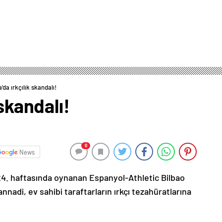
’da ırkçılık skandalı!
 skandalı!
0
News
) 24. haftasında oynanan Espanyol-Athletic Bilbao
nadi, ev sahibi taraftarların ırkçı tezahüratlarına