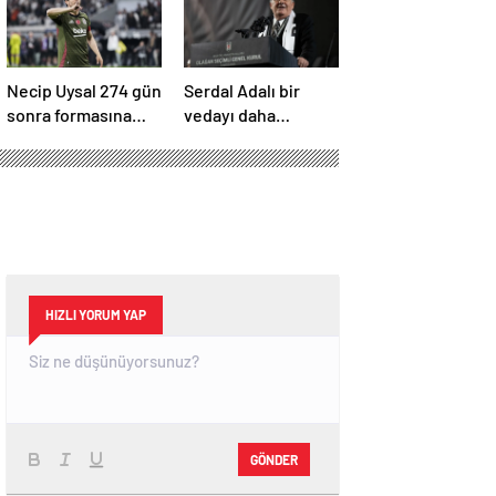
Necip Uysal 274 gün
Serdal Adalı bir
sonra formasına
vedayı daha
kavuştu
açıkladı! “Satın alma
opsiyonunu
kullanacaklar”
HIZLI YORUM YAP
GÖNDER