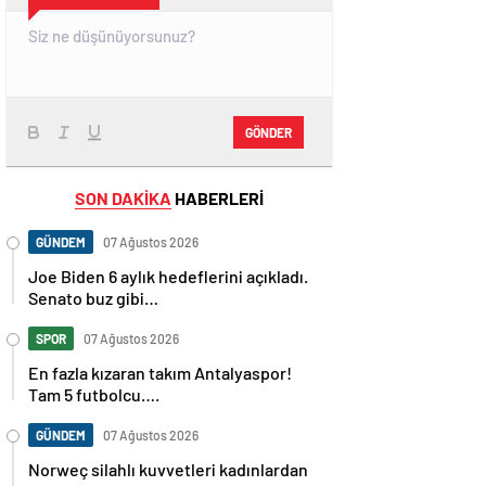
GÖNDER
SON DAKİKA
HABERLERİ
GÜNDEM
07 Ağustos 2026
Joe Biden 6 aylık hedeflerini açıkladı.
Senato buz gibi…
SPOR
07 Ağustos 2026
En fazla kızaran takım Antalyaspor!
Tam 5 futbolcu….
GÜNDEM
07 Ağustos 2026
Norweç silahlı kuvvetleri kadınlardan