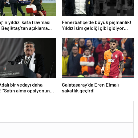
’ın yıldızı kafa travması
Fenerbahçe’de büyük pişmanlık!
! Beşiktaş’tan açıklama
Yıldız isim geldiği gibi gidiyor…
Adalı bir vedayı daha
Galatasaray’da Eren Elmalı
ı! “Satın alma opsiyonunu
sakatlık geçirdi
caklar”