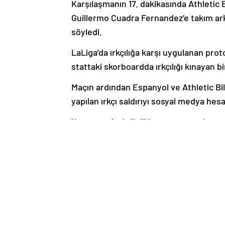
Karşılaşmanın 17. dakikasında Athletic 
Guillermo Cuadra Fernandez’e takım ark
söyledi.
LaLiga’da ırkçılığa karşı uygulanan p
stattaki skorboardda ırkçılığı kınayan b
Maçın ardından Espanyol ve Athletic Bilb
yapılan ırkçı saldırıyı sosyal medya hes
Yaşanan olayla ilgili basın mensuplarına
yerde meydana gelen bir durum, hiçbir
beraber gitmeliyiz.” ifadelerini kullandı.
Athletic Bilbao Teknik Direktörü Ernes
kimsenin istemediğini ve ırkçılık sorun
kaydetti.
✊🏿 Elkarrekin arrazismoaren aurka. Tol