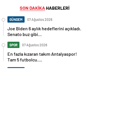
SON DAKİKA
HABERLERİ
GÜNDEM
07 Ağustos 2026
Joe Biden 6 aylık hedeflerini açıkladı.
Senato buz gibi…
SPOR
07 Ağustos 2026
En fazla kızaran takım Antalyaspor!
Tam 5 futbolcu….
GÜNDEM
07 Ağustos 2026
Norweç silahlı kuvvetleri kadınlardan
oluşan özel kuvvetler eğitimlerini
başlattı.
SPOR
07 Ağustos 2026
Cristiano Ronaldo’nun akıllara zarar
tüm kariyerinin istatistiğini çıkardık !
SPOR
07 Ağustos 2026