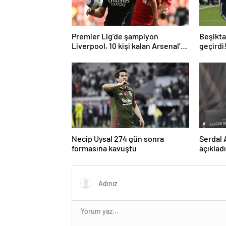
Premier Lig’de şampiyon
Beşiktaş
Liverpool, 10 kişi kalan Arsenal’e
geçirdi
takıldı
geldi…
Necip Uysal 274 gün sonra
Serdal 
formasına kavuştu
açıklad
kullana