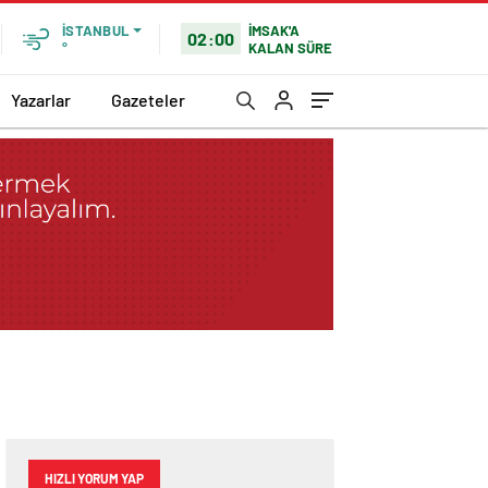
İMSAK'A
İSTANBUL
02:00
KALAN SÜRE
°
Yazarlar
Gazeteler
HIZLI YORUM YAP