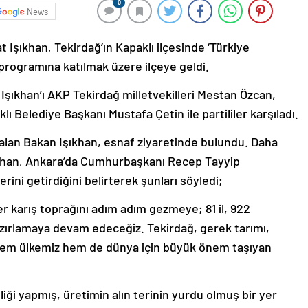
0
News
 Işıkhan, Tekirdağ’ın Kapaklı ilçesinde ‘Türkiye
 programına katılmak üzere ilçeye geldi.
 Işıkhan’ı AKP Tekirdağ milletvekilleri Mestan Özcan,
 Belediye Başkanı Mustafa Çetin ile partililer karşıladı.
i alan Bakan Işıkhan, esnaf ziyaretinde bulundu. Daha
Işıkhan, Ankara’da Cumhurbaşkanı Recep Tayyip
rini getirdiğini belirterek şunları söyledi;
r karış toprağını adım adım gezmeye; 81 il, 922
azırlamaya devam edeceğiz. Tekirdağ, gerek tarımı,
e hem ülkemiz hem de dünya için büyük önem taşıyan
liği yapmış, üretimin alın terinin yurdu olmuş bir yer