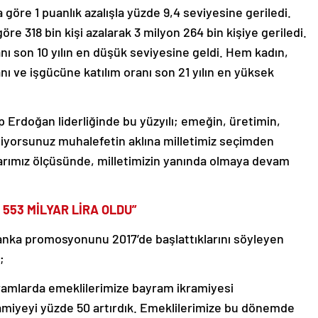
la göre 1 puanlık azalışla yüzde 9,4 seviyesine geriledi.
 göre 318 bin kişi azalarak 3 milyon 264 bin kişiye geriledi.
ranı son 10 yılın en düşük seviyesine geldi. Hem kadın,
 ve işgücüne katılım oranı son 21 yılın en yüksek
Erdoğan liderliğinde bu yüzyılı; emeğin, üretimin,
Biliyorsunuz muhalefetin aklına milletimiz seçimden
larımız ölçüsünde, milletimizin yanında olmaya devam
 553 MİLYAR LİRA OLDU”
banka promosyonunu 2017’de başlattıklarını söyleyen
;
mlarda emeklilerimize bayram ikramiyesi
kramiyeyi yüzde 50 artırdık. Emeklilerimize bu dönemde