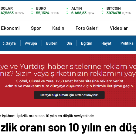
DOLAR
EURO
ALTIN
BITCOIN
47,5863
55,1324
6.498,83
3074478
0.02%
0.16%
0,04
0,70%
Ekonomi
Spor
Kadın
Foto Galeri
Videolar
3.Sayfa
Avrupa
Bülten
Din
Eğitim
Hayat
Politika
 Işıkhan: İşsizlik oranı son 10 yılın en düşük seviyesinde
zlik oranı son 10 yılın en d