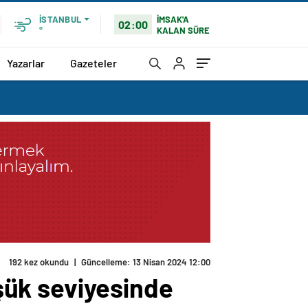
İMSAK'A
İSTANBUL
02:00
KALAN SÜRE
°
Yazarlar
Gazeteler
192 kez okundu
|
Güncelleme: 13 Nisan 2024 12:00
üşük seviyesinde