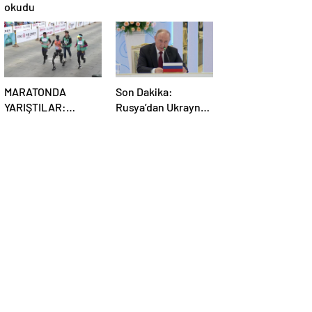
okudu
MARATONDA
Son Dakika:
YARIŞTILAR:
Rusya’dan Ukrayna
Robotlar ve insanlar
kararı! Kremlin
karşı karşıya!
duyurdu…