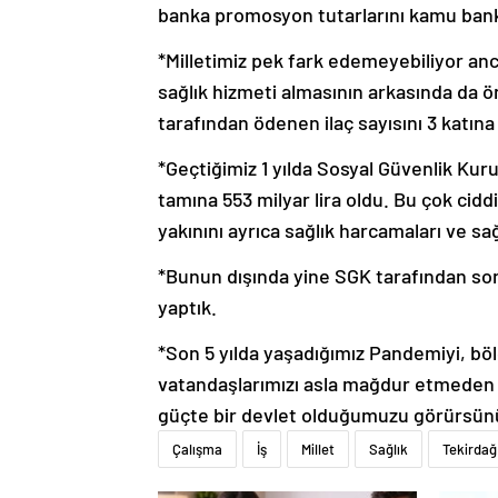
banka promosyon tutarlarını kamu banka
*Milletimiz pek fark edemeyebiliyor anc
sağlık hizmeti almasının arkasında da 
tarafından ödenen ilaç sayısını 3 katına 
*Geçtiğimiz 1 yılda Sosyal Güvenlik Ku
tamına 553 milyar lira oldu. Bu çok cidd
yakınını ayrıca sağlık harcamaları ve sa
*Bunun dışında yine SGK tarafından son 
yaptık.
*Son 5 yılda yaşadığımız Pandemiyi, bölg
vatandaşlarımızı asla mağdur etmeden h
güçte bir devlet olduğumuzu görürsün
Çalışma
İş
Millet
Sağlık
Tekirdağ