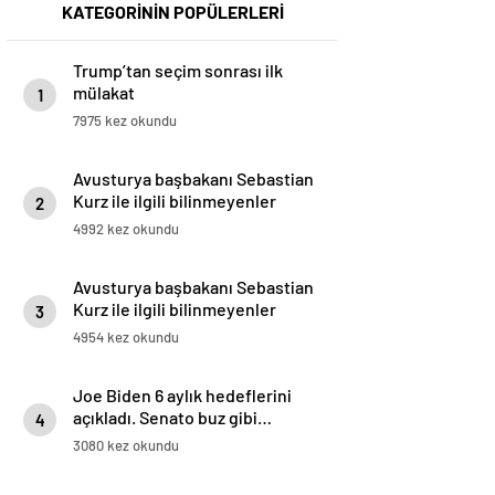
KATEGORİNİN POPÜLERLERİ
Trump’tan seçim sonrası ilk
mülakat
1
7975 kez okundu
Avusturya başbakanı Sebastian
Kurz ile ilgili bilinmeyenler
2
4992 kez okundu
Avusturya başbakanı Sebastian
Kurz ile ilgili bilinmeyenler
3
4954 kez okundu
Joe Biden 6 aylık hedeflerini
açıkladı. Senato buz gibi…
4
3080 kez okundu