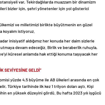
potansiyeli var, Tekirdağlılarda muazzam bir dinamizm
ileri bizler için, şehri yönetenler için yol gösterici
 ülkemizi ve milletimizi birlikte büyütmenin en güzel
a koyalım istiyoruz.
dar inisiyatif aldığımız her konuda her daim sizlerle
a tutmaya devam edeceğiz. Birlik ve beraberlik ruhuyla,
ye’yi küresel anlamda hak ettiği konuma taşıyacak her
ŞÜK SEVİYESİNE GELDİ”
omisi yüzde 4,5 büyüme ile AB ülkeleri arasında en çok
ir, Türkiye tarihinde ilk kez 1 trilyon doları aştı. Kişi
tarihin en yüksek düzeyini gördü. Bu hafta 2023 yılı işgücü