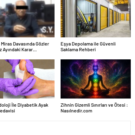
ık Miras Davasında Gözler
Eşya Depolama ile Güvenli
 Ayındaki Karar
Saklama Rehberi
sına Çevrildi
oloji İle Diyabetik Ayak
Zihnin Gizemli Sınırları ve Ötesi :
Tedavisi
Nasılnedir.com