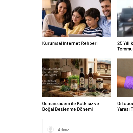
Kurumsal İnternet Rehberi
25 Yıll
Temmuz
Duruşma
Osmanzadem ile Katkısız ve
Ortopod
Doğal Beslenme Dönemi
Yarası 