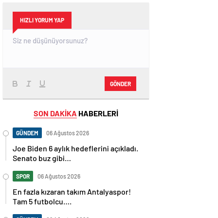
HIZLI YORUM YAP
GÖNDER
SON DAKİKA
HABERLERİ
GÜNDEM
06 Ağustos 2026
Joe Biden 6 aylık hedeflerini açıkladı.
Senato buz gibi…
SPOR
06 Ağustos 2026
En fazla kızaran takım Antalyaspor!
Tam 5 futbolcu….