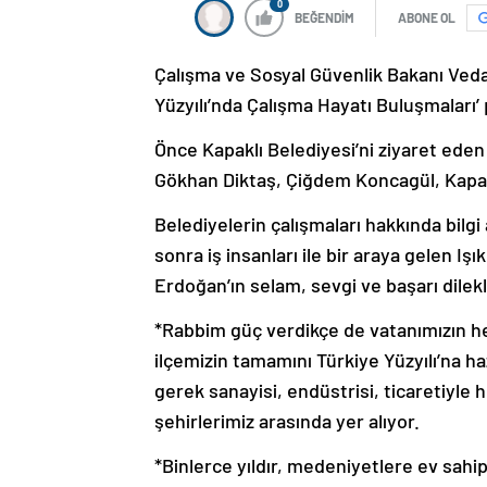
0
BEĞENDİM
ABONE OL
Çalışma ve Sosyal Güvenlik Bakanı Vedat
Yüzyılı’nda Çalışma Hayatı Buluşmaları’
Önce Kapaklı Belediyesi’ni ziyaret eden
Gökhan Diktaş, Çiğdem Koncagül, Kapaklı
Belediyelerin çalışmaları hakkında bilg
sonra iş insanları ile bir araya gelen 
Erdoğan’ın selam, sevgi ve başarı dilekle
*Rabbim güç verdikçe de vatanımızın he
ilçemizin tamamını Türkiye Yüzyılı’na h
gerek sanayisi, endüstrisi, ticaretiyl
şehirlerimiz arasında yer alıyor.
*Binlerce yıldır, medeniyetlere ev sahip