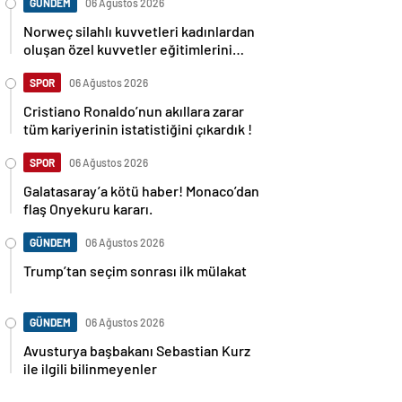
GÜNDEM
06 Ağustos 2026
Norweç silahlı kuvvetleri kadınlardan
oluşan özel kuvvetler eğitimlerini
başlattı.
SPOR
06 Ağustos 2026
Cristiano Ronaldo’nun akıllara zarar
tüm kariyerinin istatistiğini çıkardık !
SPOR
06 Ağustos 2026
Galatasaray’a kötü haber! Monaco’dan
flaş Onyekuru kararı.
GÜNDEM
06 Ağustos 2026
Trump’tan seçim sonrası ilk mülakat
GÜNDEM
06 Ağustos 2026
Avusturya başbakanı Sebastian Kurz
ile ilgili bilinmeyenler