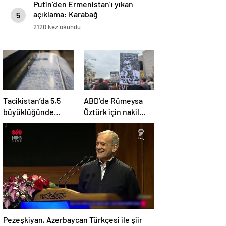
Putin’den Ermenistan’ı yıkan
açıklama: Karabağ
5
Azerbaycan’ın ayrılmaz bir
2120 kez okundu
parçasıdır!
Tacikistan’da 5,5
ABD’de Rümeysa
büyüklüğünde
Öztürk için nakil
deprem meydana
kararı
geldi
Pezeşkiyan, Azerbaycan Türkçesi ile şiir