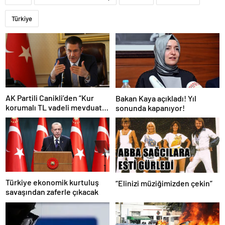
Türkiye
AK Partili Canikli’den “Kur
Bakan Kaya açıkladı! Yıl
korumalı TL vadeli mevduat
sonunda kapanıyor!
sistemi” açıklaması!
Türkiye ekonomik kurtuluş
“Elinizi müziğimizden çekin”
savaşından zaferle çıkacak