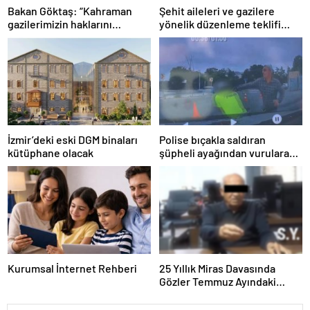
Bakan Göktaş: “Kahraman
Şehit aileleri ve gazilere
gazilerimizin haklarını
yönelik düzenleme teklifi
güçlendiren yeni bir dönemin
Meclis’te kabul edildi
kapılarını aralıyoruz”
İzmir’deki eski DGM binaları
Polise bıçakla saldıran
kütüphane olacak
şüpheli ayağından vurularak
yakalandı
Kurumsal İnternet Rehberi
25 Yıllık Miras Davasında
Gözler Temmuz Ayındaki
Karar Duruşmasına Çevrildi