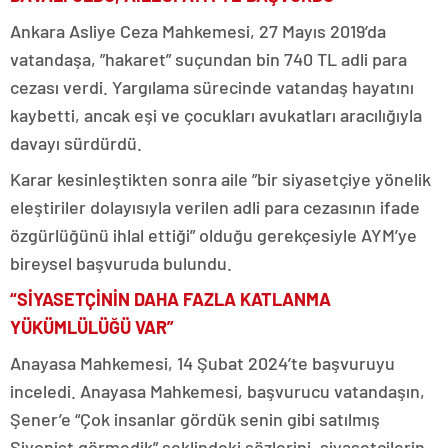
Ankara Asliye Ceza Mahkemesi, 27 Mayıs 2019’da
vatandaşa, ”hakaret” suçundan bin 740 TL adli para
cezası verdi. Yargılama sürecinde vatandaş hayatını
kaybetti, ancak eşi ve çocukları avukatları aracılığıyla
davayı sürdürdü.
Karar kesinleştikten sonra aile ”bir siyasetçiye yönelik
eleştiriler dolayısıyla verilen adli para cezasının ifade
özgürlüğünü ihlal ettiği” olduğu gerekçesiyle AYM’ye
bireysel başvuruda bulundu.
“SİYASETÇİNİN DAHA FAZLA KATLANMA
YÜKÜMLÜLÜĞÜ VAR”
Anayasa Mahkemesi, 14 Şubat 2024’te başvuruyu
inceledi. Anayasa Mahkemesi, başvurucu vatandaşın,
Şener’e “Çok insanlar gördük senin gibi satılmış
Siyonist görmedik” şeklindeki sözlerini, siyasetçilerin