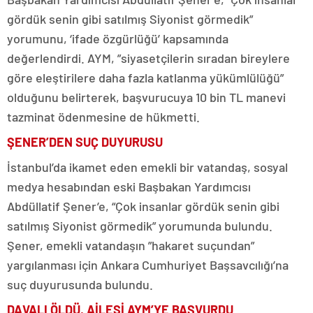
gördük senin gibi satılmış Siyonist görmedik”
yorumunu, ‘ifade özgürlüğü’ kapsamında
değerlendirdi. AYM, ”siyasetçilerin sıradan bireylere
göre eleştirilere daha fazla katlanma yükümlülüğü”
olduğunu belirterek, başvurucuya 10 bin TL manevi
tazminat ödenmesine de hükmetti.
ŞENER’DEN SUÇ DUYURUSU
İstanbul’da ikamet eden emekli bir vatandaş, sosyal
medya hesabından eski Başbakan Yardımcısı
Abdüllatif Şener’e, “Çok insanlar gördük senin gibi
satılmış Siyonist görmedik” yorumunda bulundu.
Şener, emekli vatandaşın ”hakaret suçundan”
yargılanması için Ankara Cumhuriyet Başsavcılığı’na
suç duyurusunda bulundu.
DAVALI ÖLDÜ, AİLESİ AYM’YE BAŞVURDU