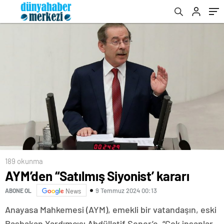
189 okunma
AYM’den “Satılmış Siyonist’ kararı
9 Temmuz 2024 00:13
ABONE OL
News
Anayasa Mahkemesi (AYM), emekli bir vatandaşın, eski
Başbakan Yardımcısı Abdüllatif Şener’e, “Çok insanlar