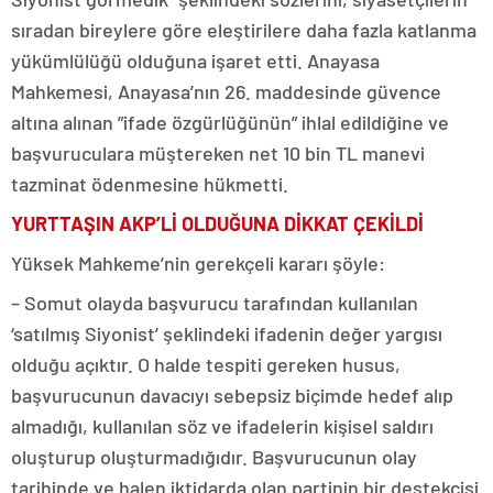
sıradan bireylere göre eleştirilere daha fazla katlanma
yükümlülüğü olduğuna işaret etti. Anayasa
Mahkemesi, Anayasa’nın 26. maddesinde güvence
altına alınan ”ifade özgürlüğünün” ihlal edildiğine ve
başvuruculara müştereken net 10 bin TL manevi
tazminat ödenmesine hükmetti.
YURTTAŞIN AKP’Lİ OLDUĞUNA DİKKAT ÇEKİLDİ
Yüksek Mahkeme’nin gerekçeli kararı şöyle:
– Somut olayda başvurucu tarafından kullanılan
‘satılmış Siyonist’ şeklindeki ifadenin değer yargısı
olduğu açıktır. O halde tespiti gereken husus,
başvurucunun davacıyı sebepsiz biçimde hedef alıp
almadığı, kullanılan söz ve ifadelerin kişisel saldırı
oluşturup oluşturmadığıdır. Başvurucunun olay
tarihinde ve halen iktidarda olan partinin bir destekçisi