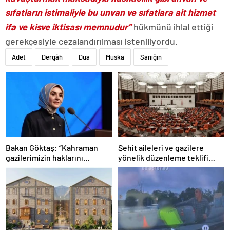
sıfatların istimaliyle bu unvan ve sıfatlara ait hizmet
ifa ve kisve iktisası memnudur”
hükmünü ihlal ettiği
gerekçesiyle cezalandırılması isteniliyordu.
Adet
Dergâh
Dua
Muska
Sanığın
Bakan Göktaş: “Kahraman
Şehit aileleri ve gazilere
gazilerimizin haklarını
yönelik düzenleme teklifi
güçlendiren yeni bir dönemin
Meclis’te kabul edildi
kapılarını aralıyoruz”