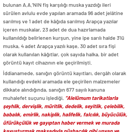
bulunan A.A.’NIN fiş karşılığı muska yazdığı ileri
sürülen avlulu evde yapılan aramada 96 adet jelâtine
sarılmış ve 1 adet de kâğıda sarılmış Arapça yazılar
içeren muskalar, 23 adet de dua hazırlamada
kullanıldığı belirlenen kurşun, yine ipe sarılı halde 3’lü
muska, 4 adet Arapça yazılı kaşe, 30 adet sıra fişi
olarak kullanılan kâğıtlar, çok sayıda halka, bir adet
görüntü kayıt cihazının ele geçirilmişti.
İddianamede, sanığın görüntü kayıtları, dergâh olarak
kullandığı evdeki aramada ele geçirilen malzemeler
dikkate alındığında, sanığın 677 sayılı kanuna
muhalefet suçunu işlediği,
“Alelümum tarikatlarla
şeyhlik, dervişlik, müritlik, dedelik, seyitlik, çelebilik,
babalık, emirlik, nakiplik, halifelik, falcılık, büyücülük,
üfürükçülük ve gayıptan haber vermek ve murada
kavuşturmak maksadıyla nüshacılık gibi unvan ve