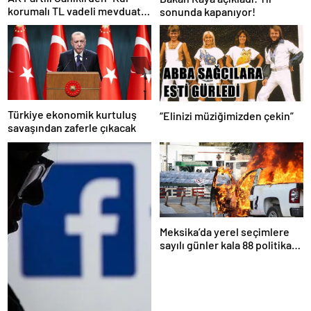
korumalı TL vadeli mevduat
sonunda kapanıyor!
sistemi” açıklaması!
Türkiye ekonomik kurtuluş
“Elinizi müziğimizden çekin”
savaşından zaferle çıkacak
Meksika’da yerel seçimlere
sayılı günler kala 88 politikacı
suikasta kurban gitti