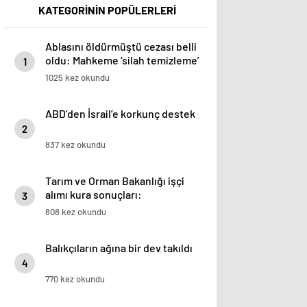
KATEGORİNİN POPÜLERLERİ
Ablasını öldürmüştü cezası belli
oldu: Mahkeme ‘silah temizleme’
1
yalanını yutmadı
1025 kez okundu
ABD’den İsrail’e korkunç destek
2
837 kez okundu
Tarım ve Orman Bakanlığı işçi
alımı kura sonuçları:
3
808 kez okundu
Balıkçıların ağına bir dev takıldı
4
770 kez okundu