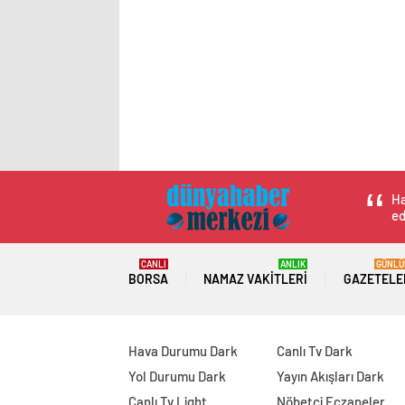
Ha
ed
CANLI
ANLIK
GÜNLÜ
BORSA
NAMAZ VAKITLERI
GAZETELE
Hava Durumu Dark
Canlı Tv Dark
Yol Durumu Dark
Yayın Akışları Dark
Canlı Tv Light
Nöbetçi Eczaneler