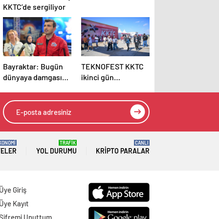
KKTC’de sergiliyor
Bayraktar: Bugün
TEKNOFEST KKTC
dünyaya damgasını
ikinci gün
vuran İHA ve akıllı
etkinlikleriyle
mühimmatlara
devam ediyor
sahibiz
KONOMİ
TRAFİK
CANLI
TELER
YOL DURUMU
KRIPTO PARALAR
Üye Giriş
Üye Kayıt
Şifremi Unuttum