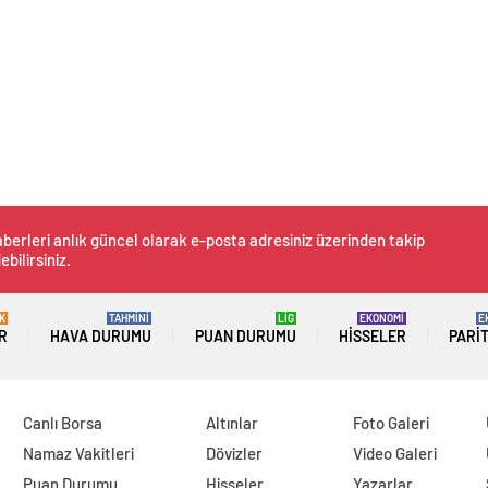
berleri anlık güncel olarak e-posta adresiniz üzerinden takip
ebilirsiniz.
K
TAHMİNİ
LİG
EKONOMİ
E
R
HAVA DURUMU
PUAN DURUMU
HISSELER
PARI
Canlı Borsa
Altınlar
Foto Galeri
Namaz Vakitleri
Dövizler
Video Galeri
Puan Durumu
Hisseler
Yazarlar