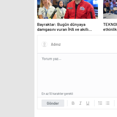
Bayraktar: Bugün dünyaya
TEKNOF
damgasını vuran İHA ve akıllı
etkinli
mühimmatlara sahibiz
En az 10 karakter gerekli
Gönder