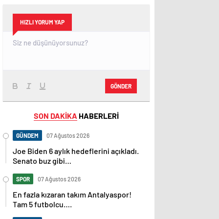
HIZLI YORUM YAP
GÖNDER
SON DAKİKA
HABERLERİ
GÜNDEM
07 Ağustos 2026
Joe Biden 6 aylık hedeflerini açıkladı.
Senato buz gibi…
SPOR
07 Ağustos 2026
En fazla kızaran takım Antalyaspor!
Tam 5 futbolcu….