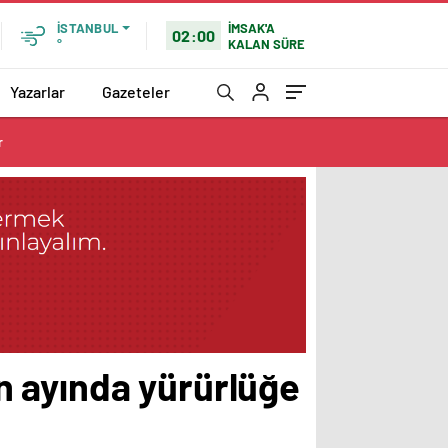
İMSAK'A
İSTANBUL
02:00
KALAN SÜRE
°
Yazarlar
Gazeteler
r
ran ayında yürürlüğe