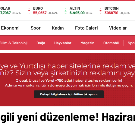
DOLAR
EURO
ALTIN
BITCOIN
7,7067
55,0657
6.495,09
3068791
0.04%
-0.13%
0,04
-0,60%
Ekonomi
Spor
Kadın
Foto Galeri
Videolar
Bilim & Teknoloji
Doğa
Hayvanlar
Magazin
Otomobil
Spo
 ilgili yeni düzenleme! Hazi