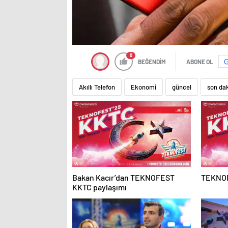
0
BEĞENDİM
ABONE OL
Akıllı Telefon
Ekonomi
güncel
son da
Bakan Kacır’dan TEKNOFEST
TEKNOF
KKTC paylaşımı