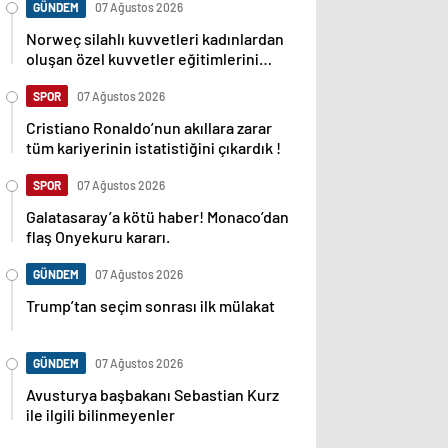
GÜNDEM
07 Ağustos 2026
Norweç silahlı kuvvetleri kadınlardan
oluşan özel kuvvetler eğitimlerini
başlattı.
SPOR
07 Ağustos 2026
Cristiano Ronaldo’nun akıllara zarar
tüm kariyerinin istatistiğini çıkardık !
SPOR
07 Ağustos 2026
Galatasaray’a kötü haber! Monaco’dan
flaş Onyekuru kararı.
GÜNDEM
07 Ağustos 2026
Trump’tan seçim sonrası ilk mülakat
GÜNDEM
07 Ağustos 2026
Avusturya başbakanı Sebastian Kurz
ile ilgili bilinmeyenler