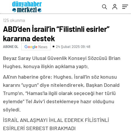
125 okunma
ABD’den İsrail’in “Filistinli esirler”
kararına destek
24 Şubat 2025 09:48
ABONE OL
News
Beyaz Saray Ulusal Güvenlik Konseyi Sözcüsü Brian
Hughes, konuya ilişkin açıklama yaptı.
AA’nın haberine göre; Hughes, İsrail’in söz konusu
kararını “uygun” diye nitelendirerek, Başkan Donald
Trump’ın, “Hamas’la ilgili olarak seçeceği her türlü
eylemde” Tel Aviv’i desteklemeye hazır olduğunu
söyledi.
İSRAİL ANLAŞMAYI İHLAL EDEREK FİLİSTİNLİ
ESİRLERİ SERBEST BIRAKMADI