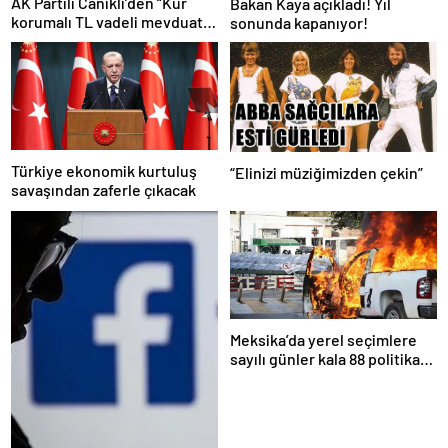
AK Partili Canikli’den “Kur
Bakan Kaya açıkladı! Yıl
korumalı TL vadeli mevduat
sonunda kapanıyor!
sistemi” açıklaması!
Türkiye ekonomik kurtuluş
“Elinizi müziğimizden çekin”
savaşından zaferle çıkacak
Meksika’da yerel seçimlere
sayılı günler kala 88 politikacı
suikasta kurban gitti