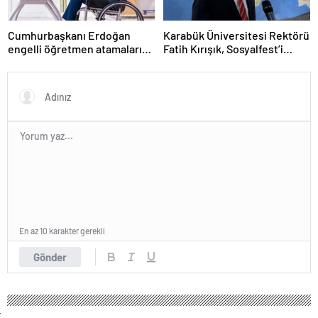
Cumhurbaşkanı Erdoğan
Karabük Üniversitesi Rektörü
engelli öğretmen atamaları
Fatih Kırışık, Sosyalfest’i
için tarih verdi
anlattı
En az 10 karakter gerekli
Gönder