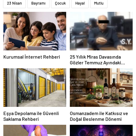
23 Nisan
Bayramı
Çocuk
Hayal
Mutlu
Kurumsal İnternet Rehberi
25 Yıllık Miras Davasında
Gözler Temmuz Ayındaki
Karar Duruşmasına Çevrildi
Eşya Depolama ile Güvenli
Osmanzadem ile Katkısız ve
Saklama Rehberi
Doğal Beslenme Dönemi