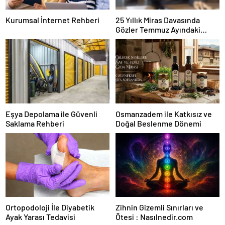
Kurumsal İnternet Rehberi
25 Yıllık Miras Davasında
Gözler Temmuz Ayındaki
Karar Duruşmasına Çevrildi
Eşya Depolama ile Güvenli
Osmanzadem ile Katkısız ve
Saklama Rehberi
Doğal Beslenme Dönemi
Ortopodoloji İle Diyabetik
Zihnin Gizemli Sınırları ve
Ayak Yarası Tedavisi
Ötesi : Nasılnedir.com