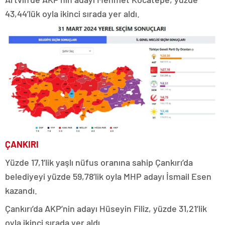
43,44’lük oyla ikinci sırada yer aldı.
ÇANKIRI
Yüzde 17,1’lik yaşlı nüfus oranına sahip Çankırı’da
belediyeyi yüzde 59,78’lik oyla MHP adayı İsmail Esen
kazandı.
Çankırı’da AKP’nin adayı Hüseyin Filiz, yüzde 31,21’lik
oyla ikinci sırada yer aldı.