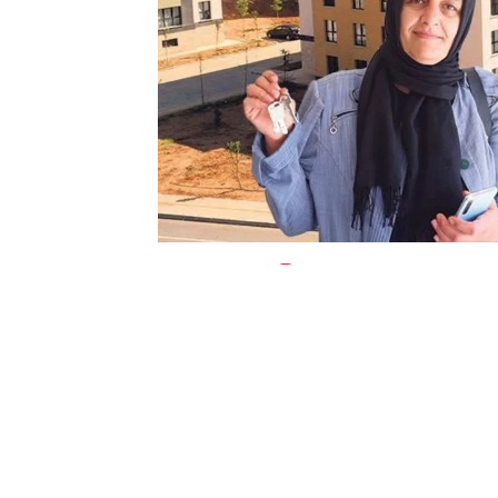
0
BEĞENDİM
ABONE OL
Kahramanmaraş’ta geçen yıl 6 Şubat’t
konutlardan 8 bin 626’sının anahtarları 
atılan ve inşası tamamlanan köy tipi evler
toplu konut, hak sahiplerine teslim ed
Müdürü Tayfun Temur, afetin ardından ke
kırsal olmak üzere toplam 41 bin 541 kon