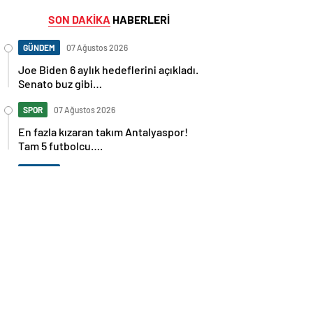
SON DAKİKA
HABERLERİ
GÜNDEM
07 Ağustos 2026
Joe Biden 6 aylık hedeflerini açıkladı.
Senato buz gibi…
SPOR
07 Ağustos 2026
En fazla kızaran takım Antalyaspor!
Tam 5 futbolcu….
GÜNDEM
07 Ağustos 2026
Norweç silahlı kuvvetleri kadınlardan
oluşan özel kuvvetler eğitimlerini
başlattı.
SPOR
07 Ağustos 2026
Cristiano Ronaldo’nun akıllara zarar
tüm kariyerinin istatistiğini çıkardık !
SPOR
07 Ağustos 2026