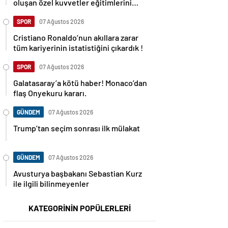
oluşan özel kuvvetler eğitimlerini
başlattı.
SPOR
07 Ağustos 2026
Cristiano Ronaldo’nun akıllara zarar
tüm kariyerinin istatistiğini çıkardık !
SPOR
07 Ağustos 2026
Galatasaray’a kötü haber! Monaco’dan
flaş Onyekuru kararı.
GÜNDEM
07 Ağustos 2026
Trump’tan seçim sonrası ilk mülakat
GÜNDEM
07 Ağustos 2026
Avusturya başbakanı Sebastian Kurz
ile ilgili bilinmeyenler
KATEGORİNİN POPÜLERLERİ