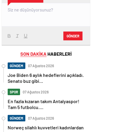
GÖNDER
SON DAKİKA
HABERLERİ
GÜNDEM
07 Ağustos 2026
Joe Biden 6 aylık hedeflerini açıkladı.
Senato buz gibi…
SPOR
07 Ağustos 2026
En fazla kızaran takım Antalyaspor!
Tam 5 futbolcu….
GÜNDEM
07 Ağustos 2026
Norweç silahlı kuvvetleri kadınlardan