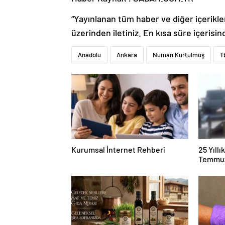
“Yayınlanan tüm haber ve diğer içerikler i
üzerinden iletiniz. En kısa süre içerisin
Anadolu
Ankara
Numan Kurtulmuş
T
Kurumsal İnternet Rehberi
25 Yıll
Temmuz
Duruşma