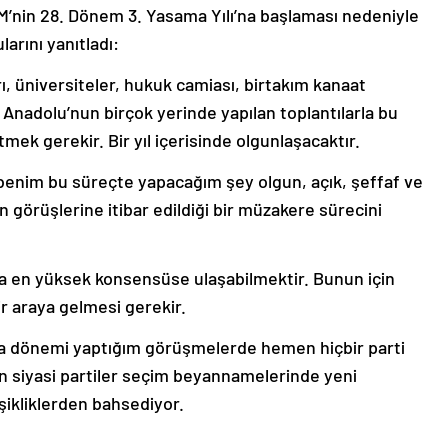
in 28. Dönem 3. Yasama Yılı’na başlaması nedeniyle
arını yanıtladı:
rı, üniversiteler, hukuk camiası, birtakım kanaat
ı, Anadolu’nun birçok yerinde yapılan toplantılarla bu
k gerekir. Bir yıl içerisinde olgunlaşacaktır.
enim bu süreçte yapacağım şey olgun, açık, şeffaf ve
n görüşlerine itibar edildiği bir müzakere sürecini
 en yüksek konsensüse ulaşabilmektir. Bunun için
bir araya gelmesi gerekir.
 dönemi yaptığım görüşmelerde hemen hiçbir parti
en siyasi partiler seçim beyannamelerinde yeni
ikliklerden bahsediyor.