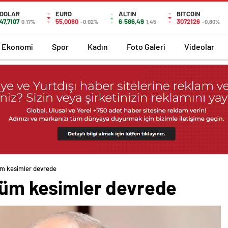
DOLAR
EURO
ALTIN
BITCOIN
47,7107
55,0080
6.586,49
3072126
0.17%
-0.02%
1,45
-0,80%
Ekonomi
Spor
Kadın
Foto Galeri
Videolar
üm kesimler devrede
 tüm kesimler devrede