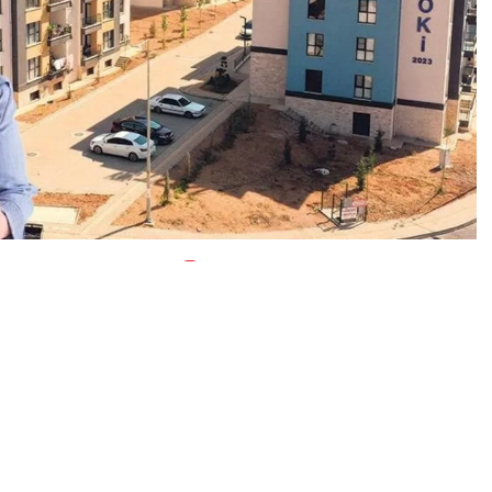
0
News
a yaşanan depremlerin ardından yapımı tamamlanan
hak sahiplerine teslim edildi. Afet sonrası kentte temeli
 ile zemin artı 4 ve 5 katlı olarak inşa edilen 11 bin 609
ilmek üzere AFAD’a devredildi. AFAD Kahramanmaraş İl
nt genelinde 28 bin 872’si kentsel, 12 bin 669’u ise
utun ihalesinin gerçekleştirildiğini ve bunların