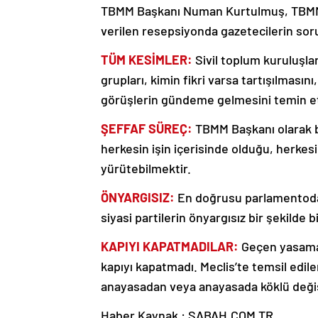
TBMM Başkanı Numan Kurtulmuş, TBMM’n
verilen resepsiyonda gazetecilerin sorul
TÜM KESİMLER:
Sivil toplum kuruluşla
grupları, kimin fikri varsa tartışılmasın
görüşlerin gündeme gelmesini temin etme
ŞEFFAF SÜREÇ:
TBMM Başkanı olarak b
herkesin işin içerisinde olduğu, herkesi
yürütebilmektir.
ÖNYARGISIZ:
En doğrusu parlamentoda
siyasi partilerin önyargısız bir şekilde 
KAPIYI KAPATMADILAR:
Geçen yasama
kapıyı kapatmadı. Meclis’te temsil edil
anayasadan veya anayasada köklü değiş
Haber Kaynak : SABAH.COM.TR