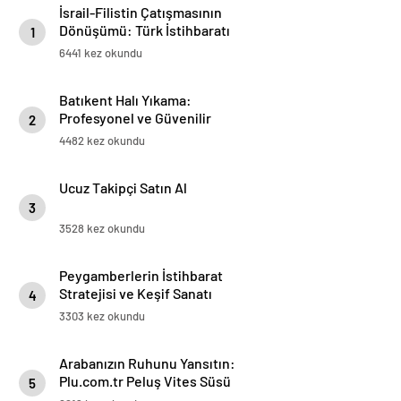
İsrail-Filistin Çatışmasının
Dönüşümü: Türk İstihbaratı
1
Lebensraum Planını Nasıl
6441 kez okundu
Bozdu?
Batıkent Halı Yıkama:
Profesyonel ve Güvenilir
2
Hizmetler
4482 kez okundu
Ucuz Takipçi Satın Al
3
3528 kez okundu
Peygamberlerin İstihbarat
Stratejisi ve Keşif Sanatı
4
3303 kez okundu
Arabanızın Ruhunu Yansıtın:
Plu.com.tr Peluş Vites Süsü
5
Modelleri