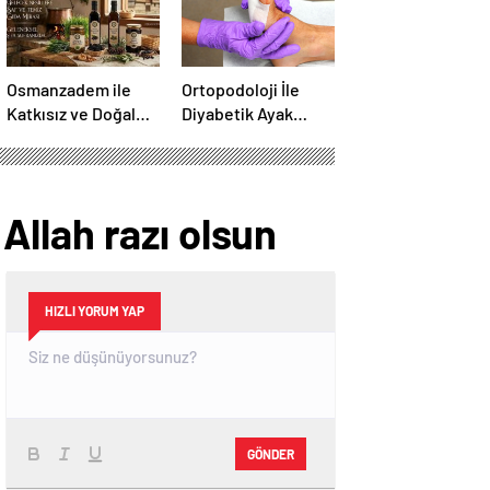
Osmanzadem ile
Ortopodoloji İle
Katkısız ve Doğal
Diyabetik Ayak
Beslenme Dönemi
Yarası Tedavisi
llah razı olsun
HIZLI YORUM YAP
GÖNDER