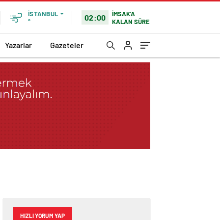
İMSAK'A
İSTANBUL
02:00
KALAN SÜRE
°
Yazarlar
Gazeteler
HIZLI YORUM YAP