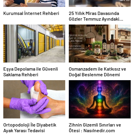
Kurumsal İnternet Rehberi
25 Yıllık Miras Davasında
Gözler Temmuz Ayındaki
Karar Duruşmasına Çevrildi
Eşya Depolama ile Güvenli
Osmanzadem ile Katkısız ve
Saklama Rehberi
Doğal Beslenme Dönemi
Ortopodoloji İle Diyabetik
Zihnin Gizemli Sınırları ve
Ayak Yarası Tedavisi
Ötesi : Nasılnedir.com