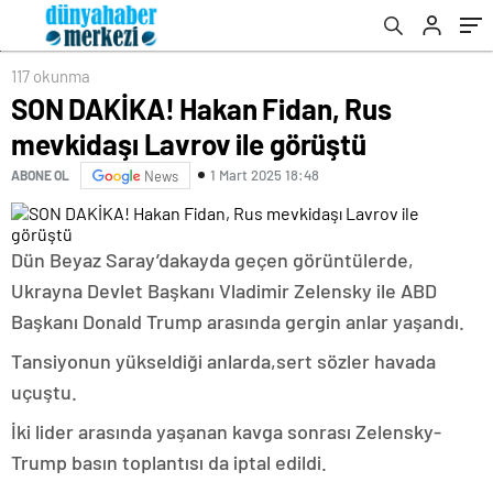
117 okunma
SON DAKİKA! Hakan Fidan, Rus
mevkidaşı Lavrov ile görüştü
1 Mart 2025 18:48
ABONE OL
News
Dün
Beyaz Saray’da
kayda geçen görüntülerde,
Ukrayna Devlet Başkanı Vladimir Zelensky ile ABD
Başkanı Donald Trump arasında gergin anlar yaşandı.
Tansiyonun yükseldiği anlarda,
sert sözler havada
uçuştu.
İki lider arasında yaşanan kavga sonrası Zelensky-
Trump basın toplantısı da iptal edildi.