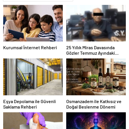
Kurumsal İnternet Rehberi
25 Yıllık Miras Davasında
Gözler Temmuz Ayındaki
Karar Duruşmasına Çevrildi
Eşya Depolama ile Güvenli
Osmanzadem ile Katkısız ve
Saklama Rehberi
Doğal Beslenme Dönemi