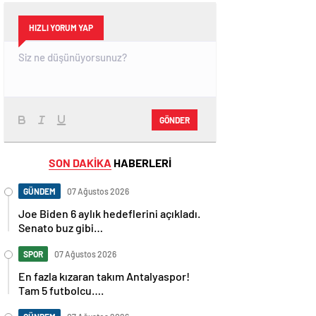
HIZLI YORUM YAP
GÖNDER
SON DAKİKA
HABERLERİ
GÜNDEM
07 Ağustos 2026
Joe Biden 6 aylık hedeflerini açıkladı.
Senato buz gibi…
SPOR
07 Ağustos 2026
En fazla kızaran takım Antalyaspor!
Tam 5 futbolcu….