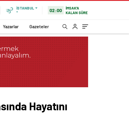
İMSAK'A
İSTANBUL
02:00
KALAN SÜRE
°
Yazarlar
Gazeteler
asında Hayatını