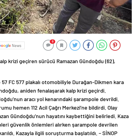
0
News
kalp krizi geçiren sürücü Ramazan Gündoğdu (62),
e 57 FC 577 plakalı otomobiliyle Durağan-Dikmen kara
doğdu, aniden fenalaşarak kalp krizi geçirdi.
ğdu’nun aracı yol kenarındaki şarampole devrildi.
umu hemen 112 Acil Çağrı Merkezi’ne bildirdi. Olay
mazan Gündoğdu’nun hayatını kaybettiğini belirledi. Kaza
leri güvenlik önlemleri alırken şarampole devrilen
rıldı. Kazayla ilgili soruşturma başlatıldı. – SİNOP