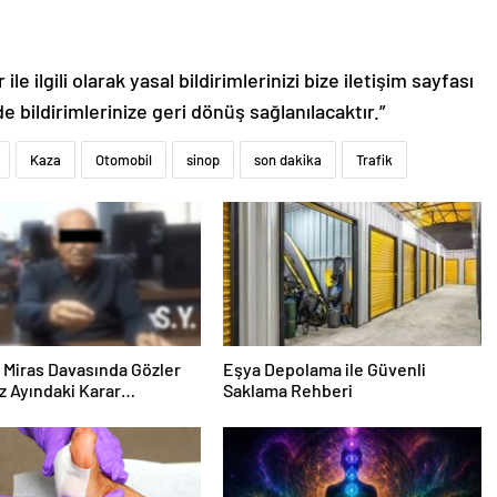
le ilgili olarak yasal bildirimlerinizi bize iletişim sayfası
de bildirimlerinize geri dönüş sağlanılacaktır.”
Kaza
Otomobil
sinop
son dakika
Trafik
ık Miras Davasında Gözler
Eşya Depolama ile Güvenli
 Ayındaki Karar
Saklama Rehberi
sına Çevrildi