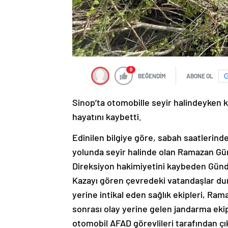
0
BEĞENDİM
ABONE OL
Sinop’ta otomobille seyir halindeyken 
hayatını kaybetti.
Edinilen bilgiye göre, sabah saatlerind
yolunda seyir halinde olan Ramazan Gün
Direksiyon hakimiyetini kaybeden Gündo
Kazayı gören çevredeki vatandaşlar dur
yerine intikal eden sağlık ekipleri, Ra
sonrası olay yerine gelen jandarma ekip
otomobil AFAD görevlileri tarafından çıka