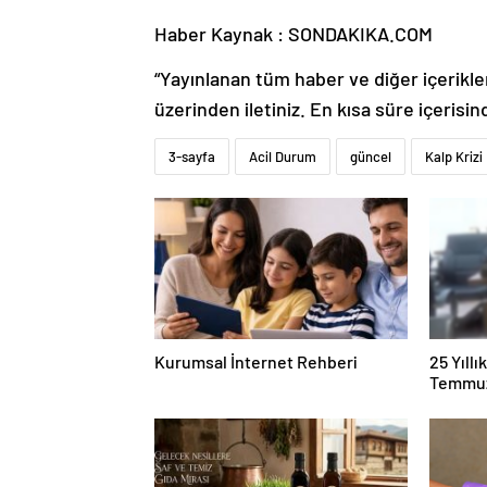
Haber Kaynak : SONDAKIKA.COM
“Yayınlanan tüm haber ve diğer içerikler i
üzerinden iletiniz. En kısa süre içerisin
3-sayfa
Acil Durum
güncel
Kalp Krizi
Kurumsal İnternet Rehberi
25 Yıll
Temmuz
Duruşma