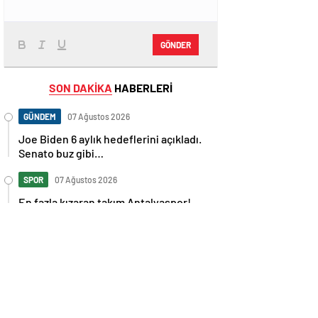
GÖNDER
SON DAKİKA
HABERLERİ
GÜNDEM
07 Ağustos 2026
Joe Biden 6 aylık hedeflerini açıkladı.
Senato buz gibi…
SPOR
07 Ağustos 2026
En fazla kızaran takım Antalyaspor!
Tam 5 futbolcu….
GÜNDEM
07 Ağustos 2026
Norweç silahlı kuvvetleri kadınlardan
oluşan özel kuvvetler eğitimlerini
başlattı.
SPOR
07 Ağustos 2026