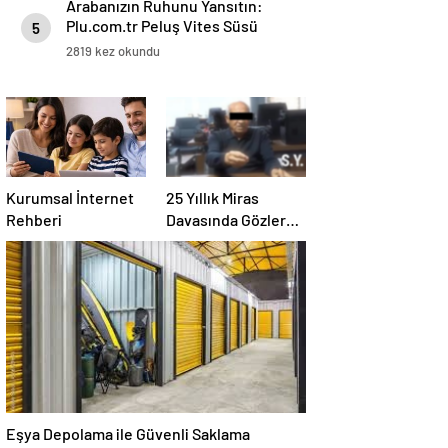
Arabanızın Ruhunu Yansıtın:
Plu.com.tr Peluş Vites Süsü
5
Modelleri
2819 kez okundu
Kurumsal İnternet
25 Yıllık Miras
Rehberi
Davasında Gözler
Temmuz Ayındaki
Karar Duruşmasına
Çevrildi
Eşya Depolama ile Güvenli Saklama