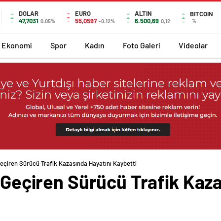
DOLAR
EURO
ALTIN
BITCOIN
47,7031
55,0597
6.500,69
%
0.05%
-0.12%
0,12
Ekonomi
Spor
Kadın
Foto Galeri
Videolar
 Geçiren Sürücü Trafik Kazasında Hayatını Kaybetti
i Geçiren Sürücü Trafik Kaz