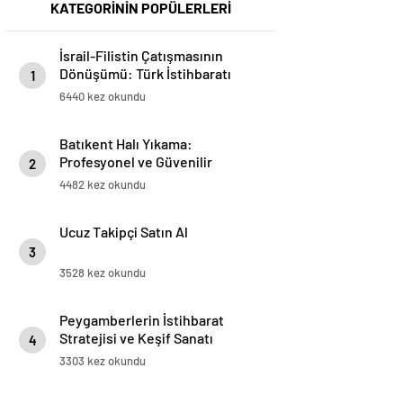
KATEGORİNİN POPÜLERLERİ
İsrail-Filistin Çatışmasının
Dönüşümü: Türk İstihbaratı
1
Lebensraum Planını Nasıl
6440 kez okundu
Bozdu?
Batıkent Halı Yıkama:
Profesyonel ve Güvenilir
2
Hizmetler
4482 kez okundu
Ucuz Takipçi Satın Al
3
3528 kez okundu
Peygamberlerin İstihbarat
Stratejisi ve Keşif Sanatı
4
3303 kez okundu