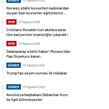
GÜNDEM
07 Ağustos 2026
Norweç silahlı kuvvetleri kadınlardan
oluşan özel kuvvetler eğitimlerini
başlattı.
SPOR
07 Ağustos 2026
Cristiano Ronaldo’nun akıllara zarar
tüm kariyerinin istatistiğini çıkardık !
SPOR
07 Ağustos 2026
Galatasaray’a kötü haber! Monaco’dan
flaş Onyekuru kararı.
GÜNDEM
07 Ağustos 2026
Trump’tan seçim sonrası ilk mülakat
GÜNDEM
07 Ağustos 2026
Avusturya başbakanı Sebastian Kurz
ile ilgili bilinmeyenler