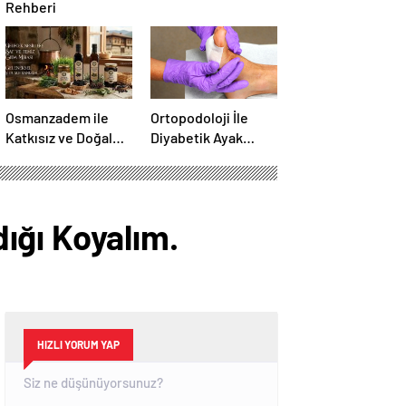
Rehberi
Osmanzadem ile
Ortopodoloji İle
Katkısız ve Doğal
Diyabetik Ayak
Beslenme Dönemi
Yarası Tedavisi
ığı Koyalım.
HIZLI YORUM YAP