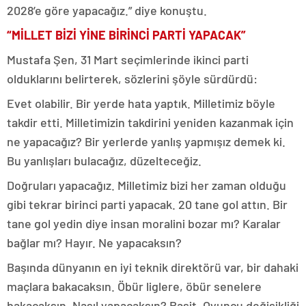
2028’e göre yapacağız.” diye konuştu.
“MİLLET BİZİ YİNE BİRİNCİ PARTİ YAPACAK”
Mustafa Şen, 31 Mart seçimlerinde ikinci parti
olduklarını belirterek, sözlerini şöyle sürdürdü:
Evet olabilir. Bir yerde hata yaptık. Milletimiz böyle
takdir etti. Milletimizin takdirini yeniden kazanmak için
ne yapacağız? Bir yerlerde yanlış yapmışız demek ki.
Bu yanlışları bulacağız, düzelteceğiz.
Doğruları yapacağız. Milletimiz bizi her zaman olduğu
gibi tekrar birinci parti yapacak. 20 tane gol attın. Bir
tane gol yedin diye insan moralini bozar mı? Karalar
bağlar mı? Hayır. Ne yapacaksın?
Başında dünyanın en iyi teknik direktörü var, bir dahaki
maçlara bakacaksın. Öbür liglere, öbür senelere
bakacaksın. Nasıl yapacaksın? Basit. Oyuncu değişikliği