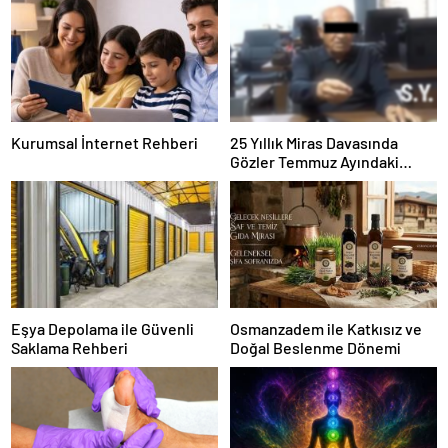
Kurumsal İnternet Rehberi
25 Yıllık Miras Davasında
Gözler Temmuz Ayındaki
Karar Duruşmasına Çevrildi
Eşya Depolama ile Güvenli
Osmanzadem ile Katkısız ve
Saklama Rehberi
Doğal Beslenme Dönemi