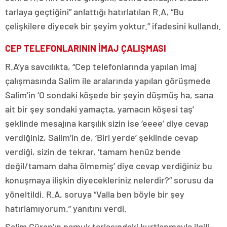
tarlaya geçtiğini” anlattığı hatırlatılan R.A, “Bu
çelişkilere diyecek bir şeyim yoktur.” ifadesini kullandı.
CEP TELEFONLARININ İMAJ ÇALIŞMASI
R.A’ya savcılıkta, “Cep telefonlarında yapılan imaj
çalışmasında Salim ile aralarında yapılan görüşmede
Salim’in ‘O sondaki köşede bir şeyin düşmüş ha, sana
ait bir şey sondaki yamaçta, yamacın köşesi taş’
şeklinde mesajına karşılık sizin ise ‘eeee’ diye cevap
verdiğiniz, Salim’in de, ‘Biri yerde’ şeklinde cevap
verdiği, sizin de tekrar, ‘tamam henüz bende
değil/tamam daha ölmemiş’ diye cevap verdiğiniz bu
konuşmaya ilişkin diyecekleriniz nelerdir?” sorusu da
yöneltildi. R.A, soruya “Valla ben böyle bir şey
hatırlamıyorum.” yanıtını verdi.
Salim Güran’ın pamuk tarlasındaki kurtlanmayla ilgili