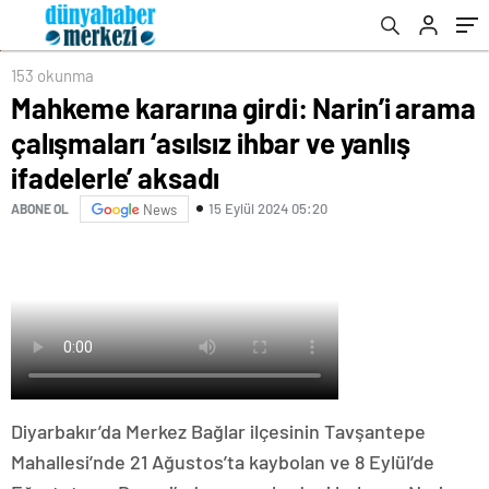
aksadı
153 okunma
Mahkeme kararına girdi: Narin’i arama
çalışmaları ‘asılsız ihbar ve yanlış
ifadelerle’ aksadı
15 Eylül 2024 05:20
ABONE OL
News
Diyarbakır’da Merkez Bağlar ilçesinin Tavşantepe
Mahallesi’nde 21 Ağustos’ta kaybolan ve 8 Eylül’de