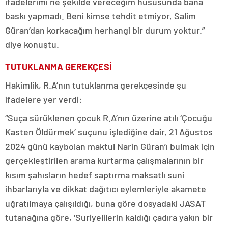
ifadelerimi ne şekilde vereceğim hususunda bana
baskı yapmadı. Beni kimse tehdit etmiyor, Salim
Güran’dan korkacağım herhangi bir durum yoktur.”
diye konuştu.
TUTUKLANMA GEREKÇESİ
Hakimlik, R.A’nın tutuklanma gerekçesinde şu
ifadelere yer verdi:
“Suça sürüklenen çocuk R.A’nın üzerine atılı ‘Çocuğu
Kasten Öldürmek’ suçunu işlediğine dair, 21 Ağustos
2024 günü kaybolan maktul Narin Güran’ı bulmak için
gerçekleştirilen arama kurtarma çalışmalarının bir
kısım şahısların hedef saptırma maksatlı suni
ihbarlarıyla ve dikkat dağıtıcı eylemleriyle akamete
uğratılmaya çalışıldığı, buna göre dosyadaki JASAT
tutanağına göre, ‘Suriyelilerin kaldığı çadıra yakın bir