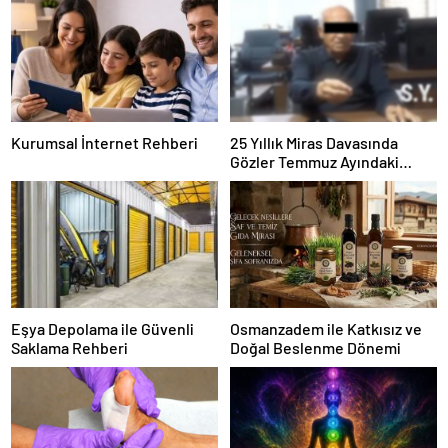
Kurumsal İnternet Rehberi
25 Yıllık Miras Davasında
Gözler Temmuz Ayındaki
Karar Duruşmasına Çevrildi
Eşya Depolama ile Güvenli
Osmanzadem ile Katkısız ve
Saklama Rehberi
Doğal Beslenme Dönemi