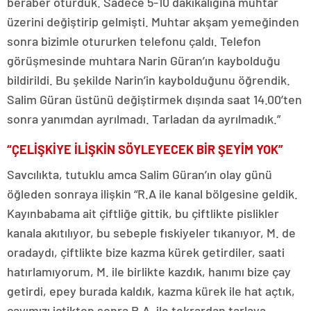
beraber oturduk. Sadece 5-10 dakikalığına muhtar
üzerini değiştirip gelmişti. Muhtar akşam yemeğinden
sonra bizimle otururken telefonu çaldı. Telefon
görüşmesinde muhtara Narin Güran’ın kaybolduğu
bildirildi. Bu şekilde Narin’in kaybolduğunu öğrendik.
Salim Güran üstünü değiştirmek dışında saat 14.00’ten
sonra yanımdan ayrılmadı. Tarladan da ayrılmadık.”
“ÇELİŞKİYE İLİŞKİN SÖYLEYECEK BİR ŞEYİM YOK”
Savcılıkta, tutuklu amca Salim Güran’ın olay günü
öğleden sonraya ilişkin “R.A ile kanal bölgesine geldik.
Kayınbabama ait çiftliğe gittik, bu çiftlikte pislikler
kanala akıtılıyor, bu sebeple fıskiyeler tıkanıyor, M. de
oradaydı, çiftlikte bize kazma kürek getirdiler, saati
hatırlamıyorum, M. ile birlikte kazdık, hanımı bize çay
getirdi, epey burada kaldık, kazma kürek ile hat açtık,
çayımızı içtikten sonra R.A. ile tekrardan tarlaya