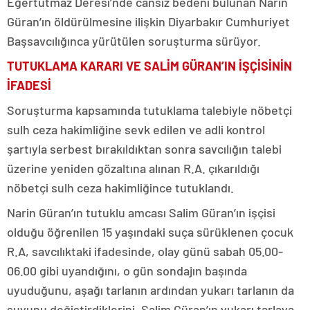
Eğertutmaz Deresi’nde cansız bedeni bulunan Narin
Güran’ın öldürülmesine ilişkin Diyarbakır Cumhuriyet
Başsavcılığınca yürütülen soruşturma sürüyor.
TUTUKLAMA KARARI VE SALİM GÜRAN’IN İŞÇİSİNİN
İFADESİ
Soruşturma kapsamında tutuklama talebiyle nöbetçi
sulh ceza hakimliğine sevk edilen ve adli kontrol
şartıyla serbest bırakıldıktan sonra savcılığın talebi
üzerine yeniden gözaltına alınan R.A. çıkarıldığı
nöbetçi sulh ceza hakimliğince tutuklandı.
Narin Güran’ın tutuklu amcası Salim Güran’ın işçisi
olduğu öğrenilen 15 yaşındaki suça sürüklenen çocuk
R.A, savcılıktaki ifadesinde, olay günü sabah 05.00-
06.00 gibi uyandığını, o gün sondajın başında
uyuduğunu, aşağı tarlanın ardından yukarı tarlanın da
suyunu değiştirdiklerini, Salim Güran’ın yukarı tarlaya