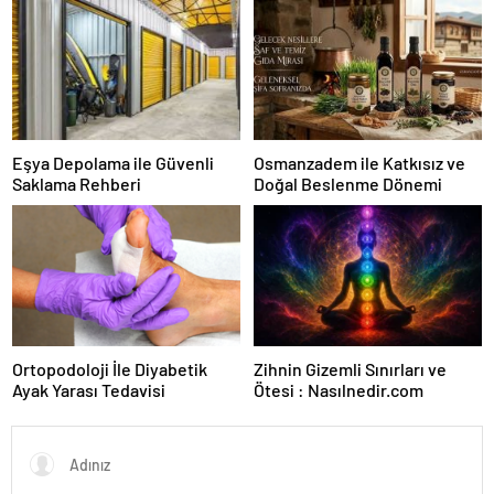
Eşya Depolama ile Güvenli
Osmanzadem ile Katkısız ve
Saklama Rehberi
Doğal Beslenme Dönemi
Ortopodoloji İle Diyabetik
Zihnin Gizemli Sınırları ve
Ayak Yarası Tedavisi
Ötesi : Nasılnedir.com