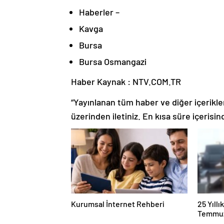
Haberler –
Kavga
Bursa
Bursa Osmangazi
Haber Kaynak : NTV.COM.TR
“Yayınlanan tüm haber ve diğer içerikler i
üzerinden iletiniz. En kısa süre içerisin
Kurumsal İnternet Rehberi
25 Yıll
Temmuz
Duruşma