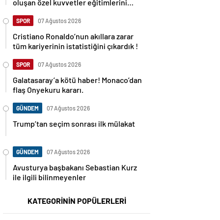
oluşan özel kuvvetler eğitimlerini
başlattı.
SPOR
07 Ağustos 2026
Cristiano Ronaldo’nun akıllara zarar
tüm kariyerinin istatistiğini çıkardık !
SPOR
07 Ağustos 2026
Galatasaray’a kötü haber! Monaco’dan
flaş Onyekuru kararı.
GÜNDEM
07 Ağustos 2026
Trump’tan seçim sonrası ilk mülakat
GÜNDEM
07 Ağustos 2026
Avusturya başbakanı Sebastian Kurz
ile ilgili bilinmeyenler
KATEGORİNİN POPÜLERLERİ