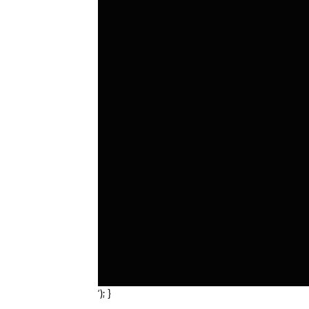
‘); }