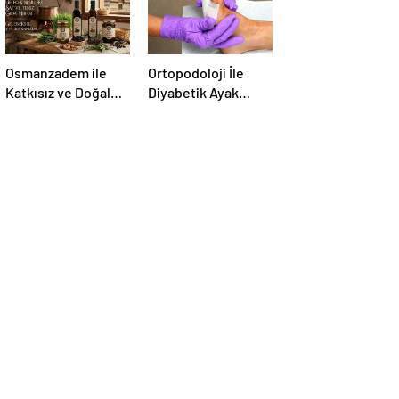
Osmanzadem ile
Ortopodoloji İle
Katkısız ve Doğal
Diyabetik Ayak
Beslenme Dönemi
Yarası Tedavisi