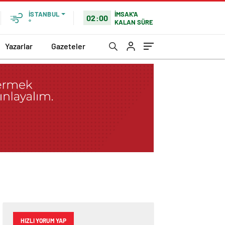
İMSAK'A
İSTANBUL
02:00
KALAN SÜRE
°
Yazarlar
Gazeteler
HIZLI YORUM YAP