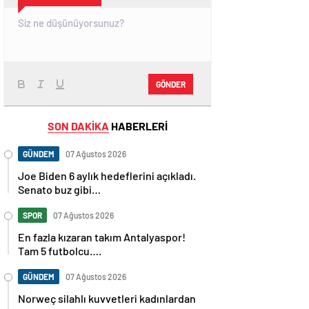
GÖNDER
SON DAKİKA
HABERLERİ
GÜNDEM
07 Ağustos 2026
Joe Biden 6 aylık hedeflerini açıkladı.
Senato buz gibi…
SPOR
07 Ağustos 2026
En fazla kızaran takım Antalyaspor!
Tam 5 futbolcu….
GÜNDEM
07 Ağustos 2026
Norweç silahlı kuvvetleri kadınlardan