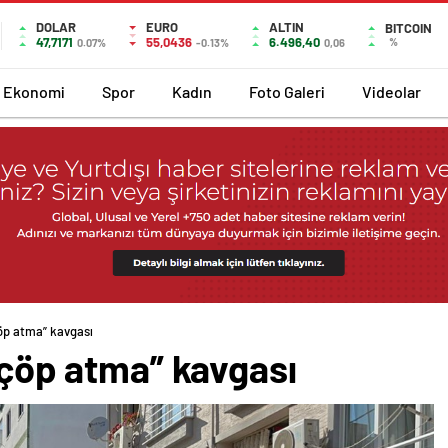
DOLAR
EURO
ALTIN
BITCOIN
47,7171
55,0436
6.496,40
%
0.07%
-0.13%
0,06
Ekonomi
Spor
Kadın
Foto Galeri
Videolar
çöp atma” kavgası
 “çöp atma” kavgası