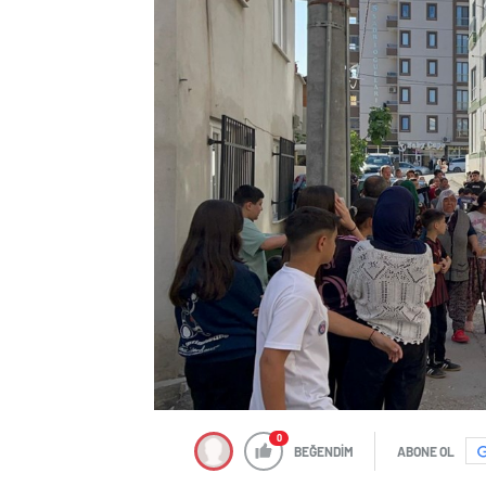
0
BEĞENDİM
ABONE OL