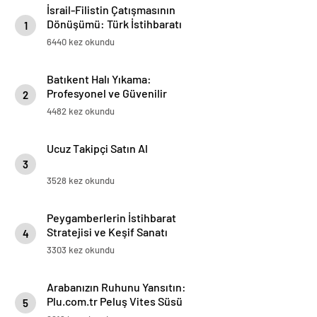
İsrail-Filistin Çatışmasının
Dönüşümü: Türk İstihbaratı
1
Lebensraum Planını Nasıl
6440 kez okundu
Bozdu?
Batıkent Halı Yıkama:
Profesyonel ve Güvenilir
2
Hizmetler
4482 kez okundu
Ucuz Takipçi Satın Al
3
3528 kez okundu
Peygamberlerin İstihbarat
Stratejisi ve Keşif Sanatı
4
3303 kez okundu
Arabanızın Ruhunu Yansıtın:
Plu.com.tr Peluş Vites Süsü
5
Modelleri