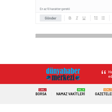
En az 10 karakter gerekli
Gönder
Ha
ed
CANLI
ANLIK
GÜNLÜ
BORSA
NAMAZ VAKITLERI
GAZETELE