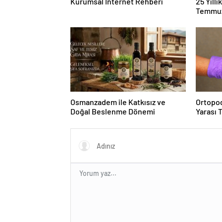
Kurumsal İnternet Rehberi
25 Yıll
Temmuz
Duruşma
Osmanzadem ile Katkısız ve
Ortopod
Doğal Beslenme Dönemi
Yarası 