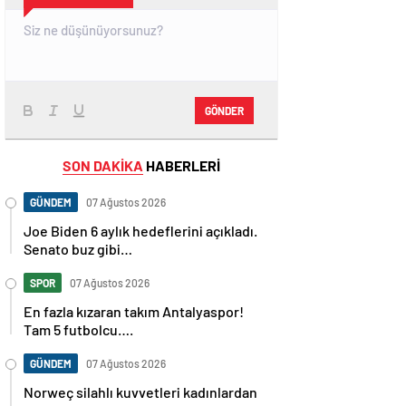
GÖNDER
SON DAKİKA
HABERLERİ
GÜNDEM
07 Ağustos 2026
Joe Biden 6 aylık hedeflerini açıkladı.
Senato buz gibi…
SPOR
07 Ağustos 2026
En fazla kızaran takım Antalyaspor!
Tam 5 futbolcu….
GÜNDEM
07 Ağustos 2026
Norweç silahlı kuvvetleri kadınlardan