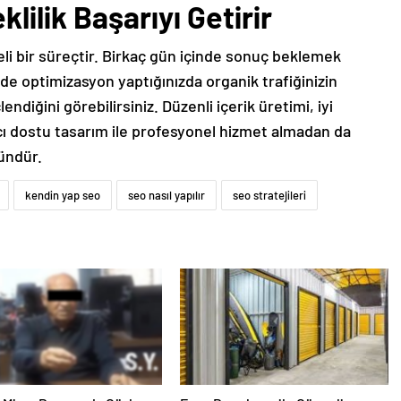
lilik Başarıyı Getirir
li bir süreçtir. Birkaç gün içinde sonuç beklemek
ilde optimizasyon yaptığınızda organik trafiğinizin
endiğini görebilirsiniz. Düzenli içerik üretimi, iyi
nıcı dostu tasarım ile profesyonel hizmet almadan da
ündür.
kendin yap seo
seo nasıl yapılır
seo stratejileri