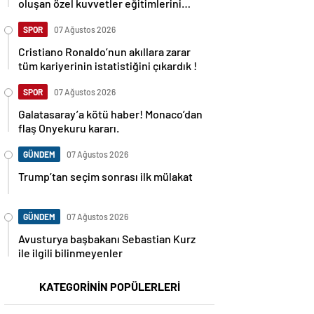
oluşan özel kuvvetler eğitimlerini
başlattı.
SPOR
07 Ağustos 2026
Cristiano Ronaldo’nun akıllara zarar
tüm kariyerinin istatistiğini çıkardık !
SPOR
07 Ağustos 2026
Galatasaray’a kötü haber! Monaco’dan
flaş Onyekuru kararı.
GÜNDEM
07 Ağustos 2026
Trump’tan seçim sonrası ilk mülakat
GÜNDEM
07 Ağustos 2026
Avusturya başbakanı Sebastian Kurz
ile ilgili bilinmeyenler
KATEGORİNİN POPÜLERLERİ