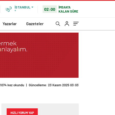
İMSAK'A
İSTANBUL
02:00
KALAN SÜRE
°
Yazarlar
Gazeteler
1074 kez okundu
|
Güncelleme: 23 Kasım 2025 03:03
HIZLI YORUM YAP