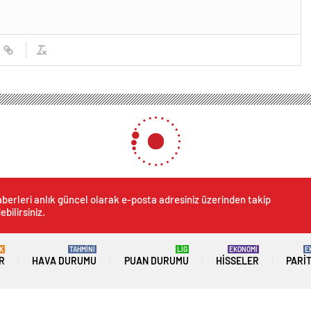
berleri anlık güncel olarak e-posta adresiniz üzerinden takip
ebilirsiniz.
K
TAHMİNİ
LİG
EKONOMİ
E
R
HAVA DURUMU
PUAN DURUMU
HISSELER
PARI