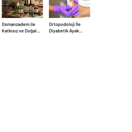
Osmanzadem ile
Ortopodoloji İle
Katkısız ve Doğal
Diyabetik Ayak
Beslenme Dönemi
Yarası Tedavisi