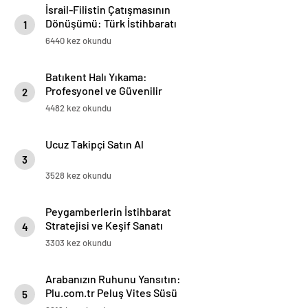
İsrail-Filistin Çatışmasının
Dönüşümü: Türk İstihbaratı
1
Lebensraum Planını Nasıl
6440 kez okundu
Bozdu?
Batıkent Halı Yıkama:
Profesyonel ve Güvenilir
2
Hizmetler
4482 kez okundu
Ucuz Takipçi Satın Al
3
3528 kez okundu
Peygamberlerin İstihbarat
Stratejisi ve Keşif Sanatı
4
3303 kez okundu
Arabanızın Ruhunu Yansıtın:
Plu.com.tr Peluş Vites Süsü
5
Modelleri