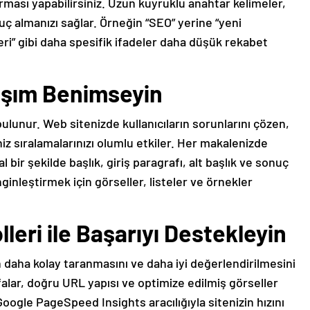
rması yapabilirsiniz. Uzun kuyruklu anahtar kelimeler,
uç almanızı sağlar. Örneğin “SEO” yerine “yeni
eri” gibi daha spesifik ifadeler daha düşük rekabet
laşım Benimseyin
lunur. Web sitenizde kullanıcıların sorunlarını çözen,
niz sıralamalarınızı olumlu etkiler. Her makalenizde
 bir şekilde başlık, giriş paragrafı, alt başlık ve sonuç
enginleştirmek için görseller, listeler ve örnekler
leri ile Başarıyı Destekleyin
 daha kolay taranmasını ve daha iyi değerlendirilmesini
yfalar, doğru URL yapısı ve optimize edilmiş görseller
oogle PageSpeed Insights aracılığıyla sitenizin hızını