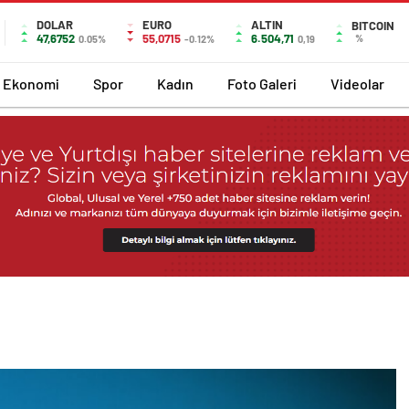
DOLAR
EURO
ALTIN
BITCOIN
47,6752
55,0715
6.504,71
%
0.05%
-0.12%
0,19
Ekonomi
Spor
Kadın
Foto Galeri
Videolar