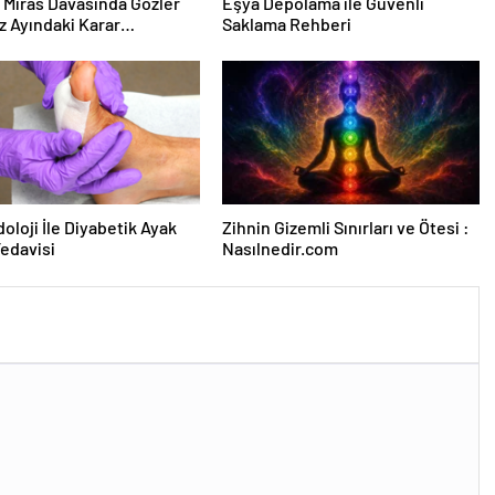
ık Miras Davasında Gözler
Eşya Depolama ile Güvenli
 Ayındaki Karar
Saklama Rehberi
sına Çevrildi
oloji İle Diyabetik Ayak
Zihnin Gizemli Sınırları ve Ötesi :
Tedavisi
Nasılnedir.com