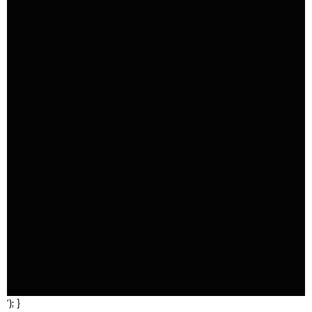
‘); }