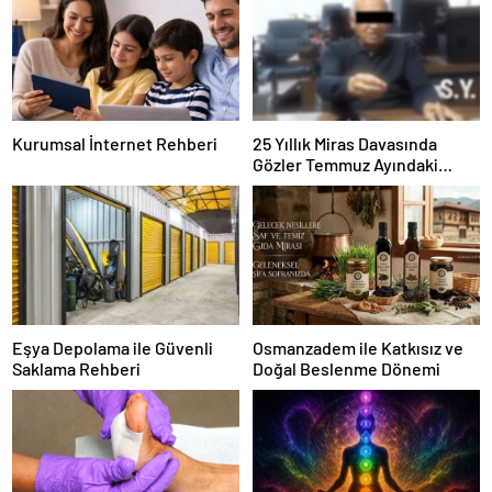
Kurumsal İnternet Rehberi
25 Yıllık Miras Davasında
Gözler Temmuz Ayındaki
Karar Duruşmasına Çevrildi
Eşya Depolama ile Güvenli
Osmanzadem ile Katkısız ve
Saklama Rehberi
Doğal Beslenme Dönemi