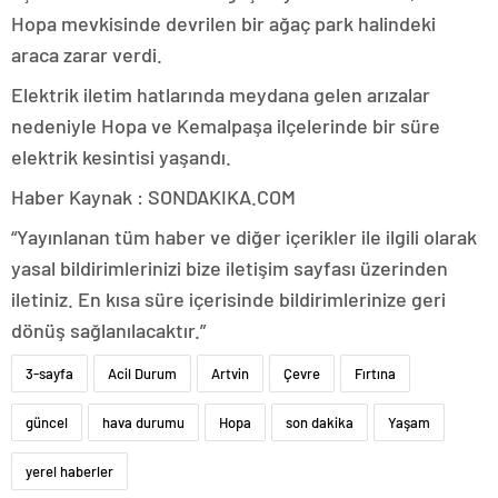
Hopa mevkisinde devrilen bir ağaç park halindeki
araca zarar verdi.
Elektrik iletim hatlarında meydana gelen arızalar
nedeniyle Hopa ve Kemalpaşa ilçelerinde bir süre
elektrik kesintisi yaşandı.
Haber Kaynak : SONDAKIKA.COM
“Yayınlanan tüm haber ve diğer içerikler ile ilgili olarak
yasal bildirimlerinizi bize iletişim sayfası üzerinden
iletiniz. En kısa süre içerisinde bildirimlerinize geri
dönüş sağlanılacaktır.”
3-sayfa
Acil Durum
Artvin
Çevre
Fırtına
güncel
hava durumu
Hopa
son dakika
Yaşam
yerel haberler