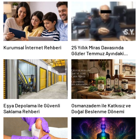
Kurumsal İnternet Rehberi
25 Yıllık Miras Davasında
Gözler Temmuz Ayındaki
Karar Duruşmasına Çevrildi
Eşya Depolama ile Güvenli
Osmanzadem ile Katkısız ve
Saklama Rehberi
Doğal Beslenme Dönemi