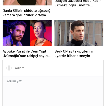
Duayen Gazeteci Abdülkadir
Ekmekçioğlu Emet’te
Toprağa Verildi
Danla Bilic’in şiddete uğradığı
kamera görüntüleri ortaya
çıktı
Aybüke Pusat ile Cem Yiğit
Berk Oktay takipçilerini
Üzümoğlu’nun takipçi sayısı
uyardı: İtibar etmeyin
arttı