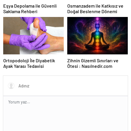
Eşya Depolama ile Güvenli
Osmanzadem ile Katkısız ve
Saklama Rehberi
Doğal Beslenme Dönemi
Ortopodoloji İle Diyabetik
Zihnin Gizemli Sınırları ve
Ayak Yarası Tedavisi
Ötesi : Nasılnedir.com