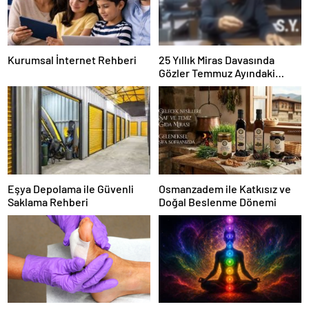
Kurumsal İnternet Rehberi
25 Yıllık Miras Davasında
Gözler Temmuz Ayındaki
Karar Duruşmasına Çevrildi
Eşya Depolama ile Güvenli
Osmanzadem ile Katkısız ve
Saklama Rehberi
Doğal Beslenme Dönemi