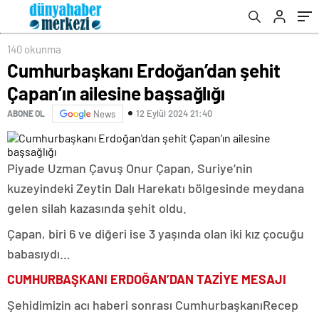
140 okunma
Cumhurbaşkanı Erdoğan’dan şehit
Çapan’ın ailesine başsağlığı
12 Eylül 2024 21:40
ABONE OL
News
Piyade Uzman Çavuş Onur Çapan, Suriye’nin
kuzeyindeki Zeytin Dalı Harekatı bölgesinde meydana
gelen silah kazasında şehit oldu.
Çapan, biri 6 ve diğeri ise 3 yaşında olan iki kız çocuğu
babasıydı…
CUMHURBAŞKANI ERDOĞAN’DAN TAZİYE MESAJI
Şehidimizin acı haberi sonrası CumhurbaşkanıRecep