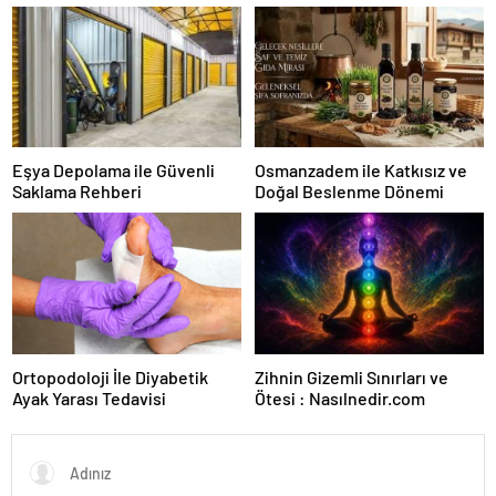
Karar Duruşmasına Çevrildi
Eşya Depolama ile Güvenli
Osmanzadem ile Katkısız ve
Saklama Rehberi
Doğal Beslenme Dönemi
Ortopodoloji İle Diyabetik
Zihnin Gizemli Sınırları ve
Ayak Yarası Tedavisi
Ötesi : Nasılnedir.com