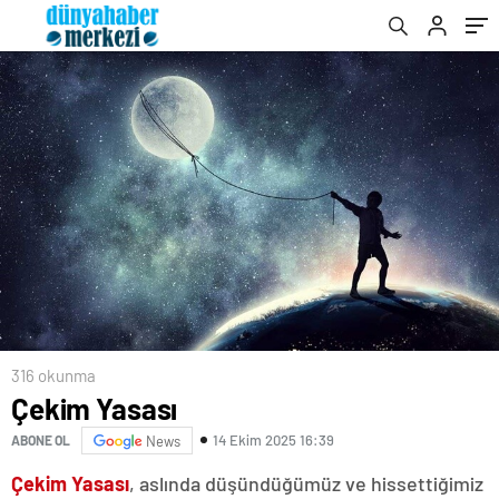
316 okunma
Çekim Yasası
14 Ekim 2025 16:39
ABONE OL
News
Çekim Yasası
, aslında düşündüğümüz ve hissettiğimiz