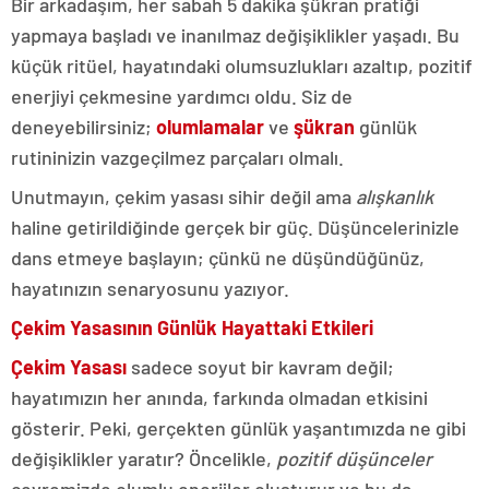
Bir arkadaşım, her sabah 5 dakika şükran pratiği
yapmaya başladı ve inanılmaz değişiklikler yaşadı. Bu
küçük ritüel, hayatındaki olumsuzlukları azaltıp, pozitif
enerjiyi çekmesine yardımcı oldu. Siz de
deneyebilirsiniz;
olumlamalar
ve
şükran
günlük
rutininizin vazgeçilmez parçaları olmalı.
Unutmayın, çekim yasası sihir değil ama
alışkanlık
haline getirildiğinde gerçek bir güç. Düşüncelerinizle
dans etmeye başlayın; çünkü ne düşündüğünüz,
hayatınızın senaryosunu yazıyor.
Çekim Yasasının Günlük Hayattaki Etkileri
Çekim Yasası
sadece soyut bir kavram değil;
hayatımızın her anında, farkında olmadan etkisini
gösterir. Peki, gerçekten günlük yaşantımızda ne gibi
değişiklikler yaratır? Öncelikle,
pozitif düşünceler
çevremizde olumlu enerjiler oluşturur ve bu da