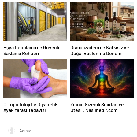
Karar Duruşmasına Çevrildi
Eşya Depolama ile Güvenli
Osmanzadem ile Katkısız ve
Saklama Rehberi
Doğal Beslenme Dönemi
Ortopodoloji İle Diyabetik
Zihnin Gizemli Sınırları ve
Ayak Yarası Tedavisi
Ötesi : Nasılnedir.com