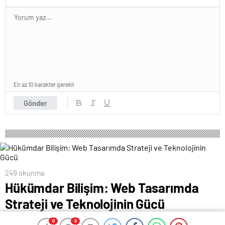
En az 10 karakter gerekli
Gönder
249 okunma
Hükümdar Bilişim: Web Tasarımda
Strateji ve Teknolojinin Gücü
8 Ekim 2025 14:17
ABONE OL
News
0
0
0
0