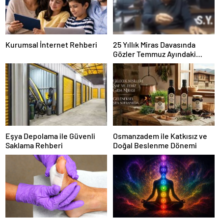
Kurumsal İnternet Rehberi
25 Yıllık Miras Davasında
Gözler Temmuz Ayındaki
Karar Duruşmasına Çevrildi
Eşya Depolama ile Güvenli
Osmanzadem ile Katkısız ve
Saklama Rehberi
Doğal Beslenme Dönemi