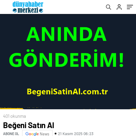
401 okunma
Beğeni Satın Al
21 Kasım 2025 06:23
ABONE OL
News