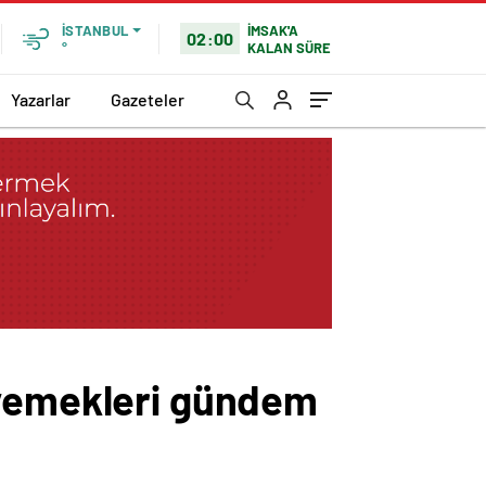
İMSAK'A
İSTANBUL
02:00
KALAN SÜRE
°
Yazarlar
Gazeteler
 yemekleri gündem