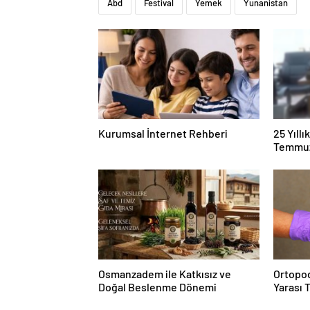
Abd
Festival
Yemek
Yunanistan
Kurumsal İnternet Rehberi
25 Yıll
Temmuz
Duruşma
Osmanzadem ile Katkısız ve
Ortopod
Doğal Beslenme Dönemi
Yarası 