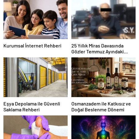
Kurumsal İnternet Rehberi
25 Yıllık Miras Davasında
Gözler Temmuz Ayındaki
Karar Duruşmasına Çevrildi
Eşya Depolama ile Güvenli
Osmanzadem ile Katkısız ve
Saklama Rehberi
Doğal Beslenme Dönemi