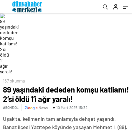
167 okunma
89 yaşındaki dededen komşu katliamı!
2’si öldü 1’i ağır yaralı!
10 Mart 2025 15:32
ABONE OL
News
Uşak’ta, kelimenin tam anlamıyla dehşet yaşandı.
Banaz ilçesi Yazıtepe köyünde yaşayan Mehmet I. (89),