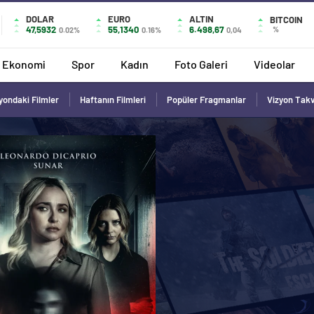
DOLAR
EURO
ALTIN
BITCOIN
47,5932
55,1340
6.498,67
%
0.02%
0.16%
0,04
Ekonomi
Spor
Kadın
Foto Galeri
Videolar
yondaki Filmler
Haftanın Filmleri
Popüler Fragmanlar
Vizyon Tak