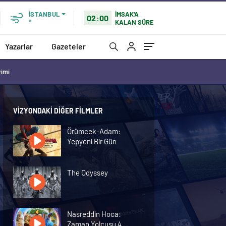
İMSAK'A
İSTANBUL
02:00
KALAN SÜRE
°
Yazarlar
Gazeteler
vimi
VIZYONDAKI DIĞER FILMLER
Örümcek-Adam:
Yepyeni Bir Gün
The Odyssey
Nasreddin Hoca:
Zaman Yolcusu 4