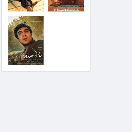
Saplantı
Modi: Deliliğin
Kanadında Üç Gün
Pinokyo: Kanlı Masal
İzci Takımı: Şelalenin
Peşinde