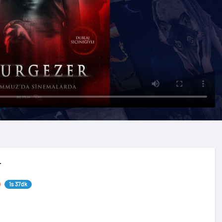
r
1s 37dk